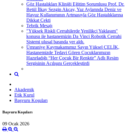
Göz Hastalıkları Kliniği Eğitim Sorumlusu Prof. Dr.
Betül İlkay Sezgin Akçay, Yaz Aylarında Deniz ve
Havuz Kullanımının Artmasıyla Göz Hastalıklarına
Dikkat Çekti
Tebrik Mesajı
"Yüksek Riskli Cerrahilerde Yenilikçi Yaklaşım"
konusu ile hastanemizin Da Vinci Robotik Cerrahi
Sistemi ulusal basında yer aldı.
Ümraniye Kaymakamımız Sayın Yüksel ÇELİK,
Hastanemizde Tedavi Gören Çocuklarımızın
Hazırladığı “Her Çocuk Bir Renktir” Adlı Resim
Sergisinin Açılışını Gerçekleştirdi
Akademik
Etik Kurul
Başvuru Koşuları
Başvuru Koşuları
09 Ocak 2026