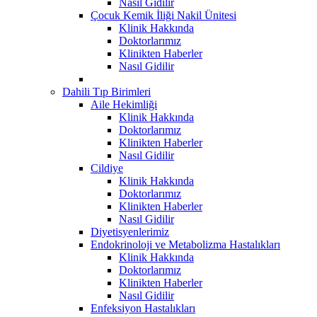
Nasıl Gidilir
Çocuk Kemik İliği Nakil Ünitesi
Klinik Hakkında
Doktorlarımız
Klinikten Haberler
Nasıl Gidilir
Dahili Tıp Birimleri
Aile Hekimliği
Klinik Hakkında
Doktorlarımız
Klinikten Haberler
Nasıl Gidilir
Cildiye
Klinik Hakkında
Doktorlarımız
Klinikten Haberler
Nasıl Gidilir
Diyetisyenlerimiz
Endokrinoloji ve Metabolizma Hastalıkları
Klinik Hakkında
Doktorlarımız
Klinikten Haberler
Nasıl Gidilir
Enfeksiyon Hastalıkları