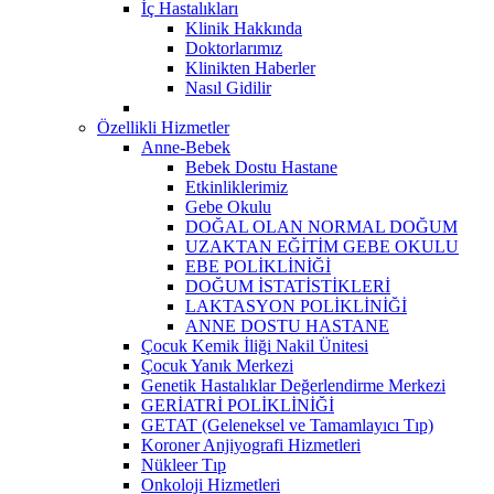
İç Hastalıkları
Klinik Hakkında
Doktorlarımız
Klinikten Haberler
Nasıl Gidilir
Özellikli Hizmetler
Anne-Bebek
Bebek Dostu Hastane
Etkinliklerimiz
Gebe Okulu
DOĞAL OLAN NORMAL DOĞUM
UZAKTAN EĞİTİM GEBE OKULU
EBE POLİKLİNİĞİ
DOĞUM İSTATİSTİKLERİ
LAKTASYON POLİKLİNİĞİ
ANNE DOSTU HASTANE
Çocuk Kemik İliği Nakil Ünitesi
Çocuk Yanık Merkezi
Genetik Hastalıklar Değerlendirme Merkezi
GERİATRİ POLİKLİNİĞİ
GETAT (Geleneksel ve Tamamlayıcı Tıp)
Koroner Anjiyografi Hizmetleri
Nükleer Tıp
Onkoloji Hizmetleri