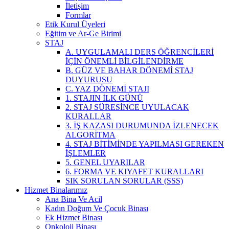
İletişim
Formlar
Etik Kurul Üyeleri
Eğitim ve Ar-Ge Birimi
STAJ
A. UYGULAMALI DERS ÖĞRENCİLERİ
İÇİN ÖNEMLİ BİLGİLENDİRME
B. GÜZ VE BAHAR DÖNEMİ STAJ
DUYURUSU
C. YAZ DÖNEMİ STAJI
1. STAJIN İLK GÜNÜ
2. STAJ SÜRESİNCE UYULACAK
KURALLAR
3. İŞ KAZASI DURUMUNDA İZLENECEK
ALGORİTMA
4. STAJ BİTİMİNDE YAPILMASI GEREKEN
İŞLEMLER
5. GENEL UYARILAR
6. FORMA VE KIYAFET KURALLARI
SIK SORULAN SORULAR (SSS)
Hizmet Binalarımız
Ana Bina Ve Acil
Kadın Doğum Ve Çocuk Binası
Ek Hizmet Binası
Onkoloji Binası