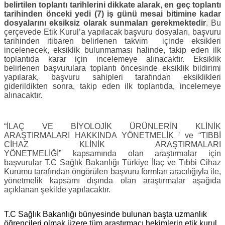
belirtilen toplantı tarihlerini dikkate alarak, en geç toplantı
tarihinden önceki yedi (7) iş günü mesai bitimine kadar
dosyalarını eksiksiz olarak sunmaları gerekmektedir
.
Bu
çerçevede Etik Kurul’a yapılacak başvuru dosyaları, başvuru
tarihinden itibaren belirlenen takvim içinde eksikleri
incelenecek, eksiklik bulunmaması halinde, takip eden ilk
toplantıda karar için incelemeye alınacaktır. Eksiklik
belirlenen başvurulara toplantı öncesinde eksiklik bildirimi
yapılarak, başvuru sahipleri tarafından eksiklikleri
giderildikten sonra, takip eden ilk toplantıda, incelemeye
alınacaktır.
“İLAÇ VE BİYOLOJİK ÜRÜNLERİN KLİNİK
ARAŞTIRMALARI HAKKINDA YÖNETMELİK ' ve “TIBBİ
CİHAZ KLİNİK ARAŞTIRMALARI
YÖNETMELİĞİ” kapsamında olan araştırmalar için
başvurular T.C Sağlık Bakanlığı Türkiye İlaç ve Tıbbi Cihaz
Kurumu tarafından öngörülen başvuru formları aracılığıyla ile,
yönetmelik kapsamı dışında olan araştırmalar aşağıda
açıklanan şekilde yapılacaktır.
T.C Sağlık Bakanlığı bünyesinde bulunan başta uzmanlık
öğrencileri olmak üzere tüm araştırmacı hekimlerin etik kurul