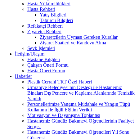
Hasta Yükümlülükleri
Hasta Rehberi
Yatış Bilgileri
Taburcu Bilgileri
Refakatçi Rehberi
Ziyaretçi Rehberi
Ziyaretçilerin Uyması Gereken Kurallar
Ziyaret Saatleri ve Randevu Alma
Sevk İşlemleri
İletişim/Ulaşım
Hastane Bilgileri
Çalışan Öneri Formu
Hasta Öneri Formu
Haberler
Plastik Cerrahi TRT Özel Haberi
Ümraniye Belediyesi'nin Desteği ile Hastanemiz
Binaları Dış Pencere ve Kaplama Alanlarında Temizlik
Yapıldı
Personellerimize Yangına Müdahale ve Yangın Tüpü
Kullanımı İle İlgili Eğitim Verildi
Motivasyon ve Dayanışma Toplantısı
Hastanemiz Gündüz Bakımevi Öğrencilerinin Faaliyet
Sergisi
Hastanemiz Gündüz Bakımevi Öğrencileri Yıl Sonu
Gösterisi