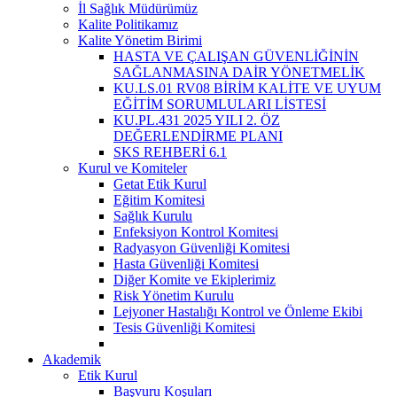
İl Sağlık Müdürümüz
Kalite Politikamız
Kalite Yönetim Birimi
HASTA VE ÇALIŞAN GÜVENLİĞİNİN
SAĞLANMASINA DAİR YÖNETMELİK
KU.LS.01 RV08 BİRİM KALİTE VE UYUM
EĞİTİM SORUMLULARI LİSTESİ
KU.PL.431 2025 YILI 2. ÖZ
DEĞERLENDİRME PLANI
SKS REHBERİ 6.1
Kurul ve Komiteler
Getat Etik Kurul
Eğitim Komitesi
Sağlık Kurulu
Enfeksiyon Kontrol Komitesi
Radyasyon Güvenliği Komitesi
Hasta Güvenliği Komitesi
Diğer Komite ve Ekiplerimiz
Risk Yönetim Kurulu
Lejyoner Hastalığı Kontrol ve Önleme Ekibi
Tesis Güvenliği Komitesi
Akademik
Etik Kurul
Başvuru Koşuları