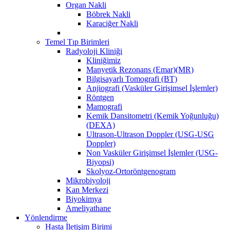
Organ Nakli
Böbrek Nakli
Karaciğer Nakli
Temel Tıp Birimleri
Radyoloji Kliniği
Kliniğimiz
Manyetik Rezonans (Emar)(MR)
Bilgisayarlı Tomografi (BT)
Anjiografi (Vasküler Girişimsel İşlemler)
Röntgen
Mamografi
Kemik Dansitometri (Kemik Yoğunluğu)
(DEXA)
Ultrason-Ultrason Doppler (USG-USG
Doppler)
Non Vasküler Girişimsel İşlemler (USG-
Biyopsi)
Skolyoz-Ortoröntgenogram
Mikrobiyoloji
Kan Merkezi
Biyokimya
Ameliyathane
Yönlendirme
Hasta İletişim Birimi