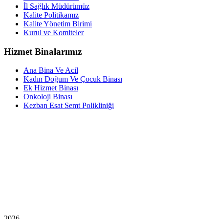
İl Sağlık Müdürümüz
Kalite Politikamız
Kalite Yönetim Birimi
Kurul ve Komiteler
Hizmet Binalarımız
Ana Bina Ve Acil
Kadın Doğum Ve Çocuk Binası
Ek Hizmet Binası
Onkoloji Binası
Kezban Esat Semt Polikliniği
2026