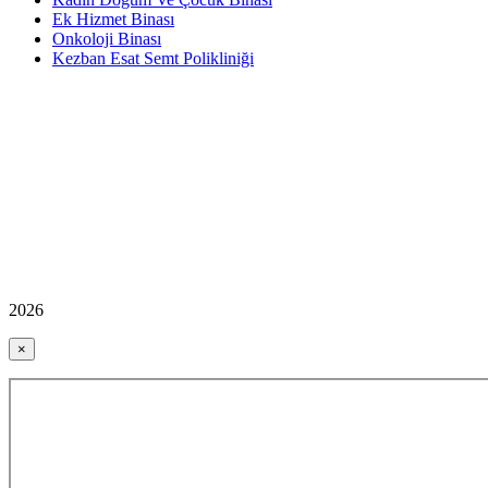
Ek Hizmet Binası
Onkoloji Binası
Kezban Esat Semt Polikliniği
2026
×