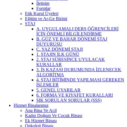
İletişim
Formlar
Etik Kurul Üyeleri
Eğitim ve Ar-Ge Birimi
STAJ
A. UYGULAMALI DERS ÖĞRENCİLERİ
İÇİN ÖNEMLİ BİLGİLENDİRME
B. GÜZ VE BAHAR DÖNEMİ STAJ
DUYURUSU
C. YAZ DÖNEMİ STAJI
1. STAJIN İLK GÜNÜ
2. STAJ SÜRESİNCE UYULACAK
KURALLAR
3. İŞ KAZASI DURUMUNDA İZLENECEK
ALGORİTMA
4. STAJ BİTİMİNDE YAPILMASI GEREKEN
İŞLEMLER
5. GENEL UYARILAR
6. FORMA VE KIYAFET KURALLARI
SIK SORULAN SORULAR (SSS)
Hizmet Binalarımız
Ana Bina Ve Acil
Kadın Doğum Ve Çocuk Binası
Ek Hizmet Binası
Onkoloji Binası