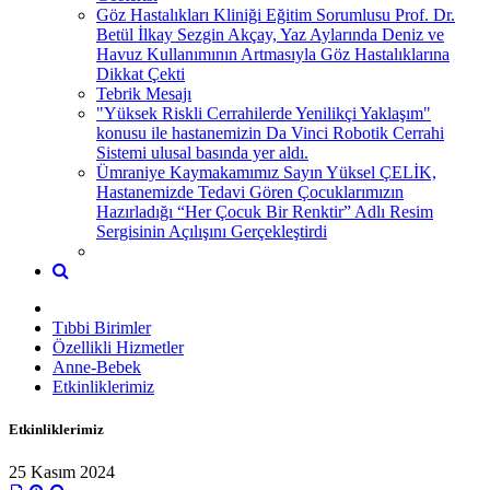
Göz Hastalıkları Kliniği Eğitim Sorumlusu Prof. Dr.
Betül İlkay Sezgin Akçay, Yaz Aylarında Deniz ve
Havuz Kullanımının Artmasıyla Göz Hastalıklarına
Dikkat Çekti
Tebrik Mesajı
"Yüksek Riskli Cerrahilerde Yenilikçi Yaklaşım"
konusu ile hastanemizin Da Vinci Robotik Cerrahi
Sistemi ulusal basında yer aldı.
Ümraniye Kaymakamımız Sayın Yüksel ÇELİK,
Hastanemizde Tedavi Gören Çocuklarımızın
Hazırladığı “Her Çocuk Bir Renktir” Adlı Resim
Sergisinin Açılışını Gerçekleştirdi
Tıbbi Birimler
Özellikli Hizmetler
Anne-Bebek
Etkinliklerimiz
Etkinliklerimiz
25 Kasım 2024