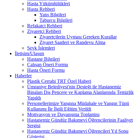
Hasta Yükümlülükleri
Hasta Rehberi
Yatış Bilgileri
Taburcu Bilgileri
Refakatçi Rehberi
Ziyaretçi Rehberi
Ziyaretçilerin Uyması Gereken Kurallar
Ziyaret Saatleri ve Randevu Alma
Sevk İşlemleri
İletişim/Ulaşım
Hastane Bilgileri
Çalışan Öneri Formu
Hasta Öneri Formu
Haberler
Plastik Cerrahi TRT Özel Haberi
Ümraniye Belediyesi'nin Desteği ile Hastanemiz
Binaları Dış Pencere ve Kaplama Alanlarında Temizlik
Yapıldı
Personellerimize Yangına Müdahale ve Yangın Tüpü
Kullanımı İle İlgili Eğitim Verildi
Motivasyon ve Dayanışma Toplantısı
Hastanemiz Gündüz Bakımevi Öğrencilerinin Faaliyet
Sergisi
Hastanemiz Gündüz Bakımevi Öğrencileri Yıl Sonu
Gösterisi