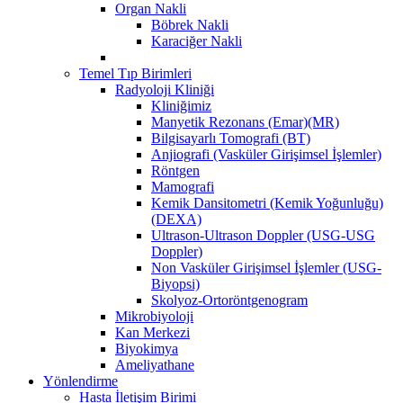
Organ Nakli
Böbrek Nakli
Karaciğer Nakli
Temel Tıp Birimleri
Radyoloji Kliniği
Kliniğimiz
Manyetik Rezonans (Emar)(MR)
Bilgisayarlı Tomografi (BT)
Anjiografi (Vasküler Girişimsel İşlemler)
Röntgen
Mamografi
Kemik Dansitometri (Kemik Yoğunluğu)
(DEXA)
Ultrason-Ultrason Doppler (USG-USG
Doppler)
Non Vasküler Girişimsel İşlemler (USG-
Biyopsi)
Skolyoz-Ortoröntgenogram
Mikrobiyoloji
Kan Merkezi
Biyokimya
Ameliyathane
Yönlendirme
Hasta İletişim Birimi