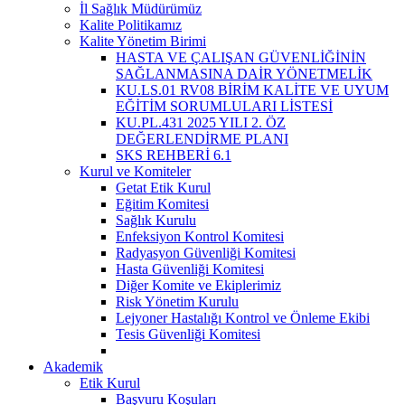
İl Sağlık Müdürümüz
Kalite Politikamız
Kalite Yönetim Birimi
HASTA VE ÇALIŞAN GÜVENLİĞİNİN
SAĞLANMASINA DAİR YÖNETMELİK
KU.LS.01 RV08 BİRİM KALİTE VE UYUM
EĞİTİM SORUMLULARI LİSTESİ
KU.PL.431 2025 YILI 2. ÖZ
DEĞERLENDİRME PLANI
SKS REHBERİ 6.1
Kurul ve Komiteler
Getat Etik Kurul
Eğitim Komitesi
Sağlık Kurulu
Enfeksiyon Kontrol Komitesi
Radyasyon Güvenliği Komitesi
Hasta Güvenliği Komitesi
Diğer Komite ve Ekiplerimiz
Risk Yönetim Kurulu
Lejyoner Hastalığı Kontrol ve Önleme Ekibi
Tesis Güvenliği Komitesi
Akademik
Etik Kurul
Başvuru Koşuları