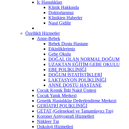
İç Hastalıkları
Klinik Hakkında
Doktorlarımız
Klinikten Haberler
Nasıl Gidilir
Özellikli Hizmetler
Anne-Bebek
Bebek Dostu Hastane
Etkinliklerimiz
Gebe Okulu
DOĞAL OLAN NORMAL DOĞUM
UZAKTAN EĞİTİM GEBE OKULU
EBE POLİKLİNİĞİ
DOĞUM İSTATİSTİKLERİ
LAKTASYON POLİKLİNİĞİ
ANNE DOSTU HASTANE
Çocuk Kemik İliği Nakil Ünitesi
Çocuk Yanık Merkezi
Genetik Hastalıklar Değerlendirme Merkezi
GERİATRİ POLİKLİNİĞİ
GETAT (Geleneksel ve Tamamlayıcı Tıp)
Koroner Anjiyografi Hizmetleri
Nükleer Tıp
Onkoloji Hizmetleri