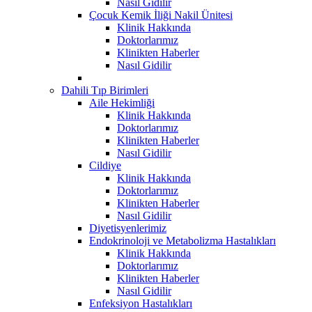
Nasıl Gidilir
Çocuk Kemik İliği Nakil Ünitesi
Klinik Hakkında
Doktorlarımız
Klinikten Haberler
Nasıl Gidilir
Dahili Tıp Birimleri
Aile Hekimliği
Klinik Hakkında
Doktorlarımız
Klinikten Haberler
Nasıl Gidilir
Cildiye
Klinik Hakkında
Doktorlarımız
Klinikten Haberler
Nasıl Gidilir
Diyetisyenlerimiz
Endokrinoloji ve Metabolizma Hastalıkları
Klinik Hakkında
Doktorlarımız
Klinikten Haberler
Nasıl Gidilir
Enfeksiyon Hastalıkları