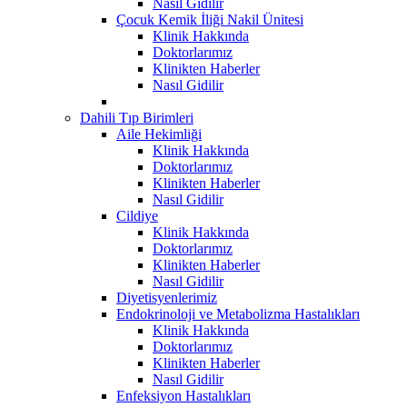
Nasıl Gidilir
Çocuk Kemik İliği Nakil Ünitesi
Klinik Hakkında
Doktorlarımız
Klinikten Haberler
Nasıl Gidilir
Dahili Tıp Birimleri
Aile Hekimliği
Klinik Hakkında
Doktorlarımız
Klinikten Haberler
Nasıl Gidilir
Cildiye
Klinik Hakkında
Doktorlarımız
Klinikten Haberler
Nasıl Gidilir
Diyetisyenlerimiz
Endokrinoloji ve Metabolizma Hastalıkları
Klinik Hakkında
Doktorlarımız
Klinikten Haberler
Nasıl Gidilir
Enfeksiyon Hastalıkları