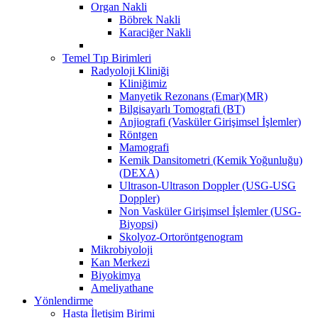
Organ Nakli
Böbrek Nakli
Karaciğer Nakli
Temel Tıp Birimleri
Radyoloji Kliniği
Kliniğimiz
Manyetik Rezonans (Emar)(MR)
Bilgisayarlı Tomografi (BT)
Anjiografi (Vasküler Girişimsel İşlemler)
Röntgen
Mamografi
Kemik Dansitometri (Kemik Yoğunluğu)
(DEXA)
Ultrason-Ultrason Doppler (USG-USG
Doppler)
Non Vasküler Girişimsel İşlemler (USG-
Biyopsi)
Skolyoz-Ortoröntgenogram
Mikrobiyoloji
Kan Merkezi
Biyokimya
Ameliyathane
Yönlendirme
Hasta İletişim Birimi