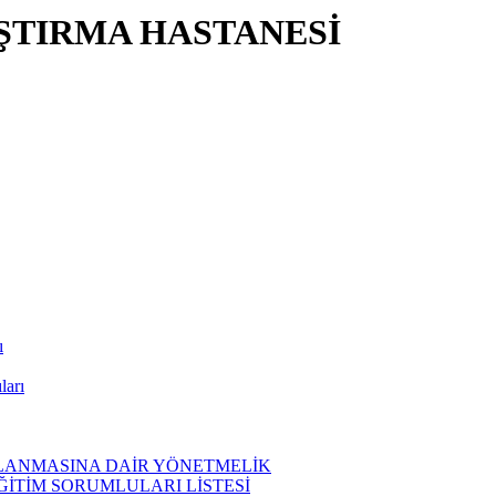
ŞTIRMA HASTANESİ
ı
ları
ĞLANMASINA DAİR YÖNETMELİK
EĞİTİM SORUMLULARI LİSTESİ