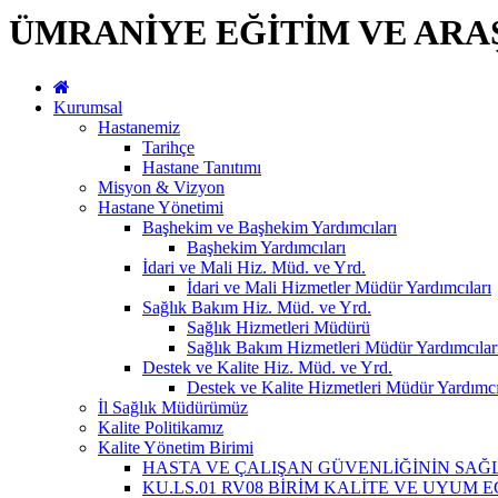
ÜMRANİYE EĞİTİM VE ARA
Kurumsal
Hastanemiz
Tarihçe
Hastane Tanıtımı
Misyon & Vizyon
Hastane Yönetimi
Başhekim ve Başhekim Yardımcıları
Başhekim Yardımcıları
İdari ve Mali Hiz. Müd. ve Yrd.
İdari ve Mali Hizmetler Müdür Yardımcıları
Sağlık Bakım Hiz. Müd. ve Yrd.
Sağlık Hizmetleri Müdürü
Sağlık Bakım Hizmetleri Müdür Yardımcılar
Destek ve Kalite Hiz. Müd. ve Yrd.
Destek ve Kalite Hizmetleri Müdür Yardımcı
İl Sağlık Müdürümüz
Kalite Politikamız
Kalite Yönetim Birimi
HASTA VE ÇALIŞAN GÜVENLİĞİNİN SA
KU.LS.01 RV08 BİRİM KALİTE VE UYUM 