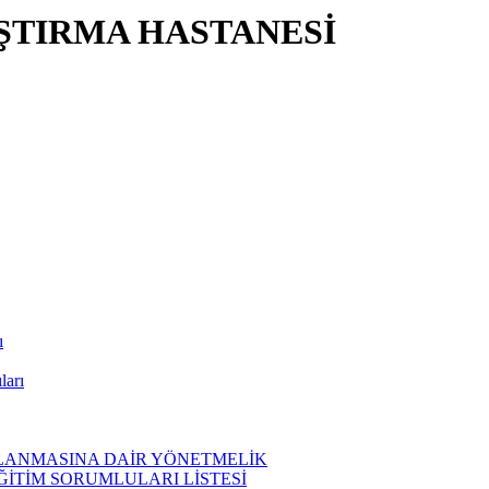
ŞTIRMA HASTANESİ
ı
ları
ĞLANMASINA DAİR YÖNETMELİK
EĞİTİM SORUMLULARI LİSTESİ