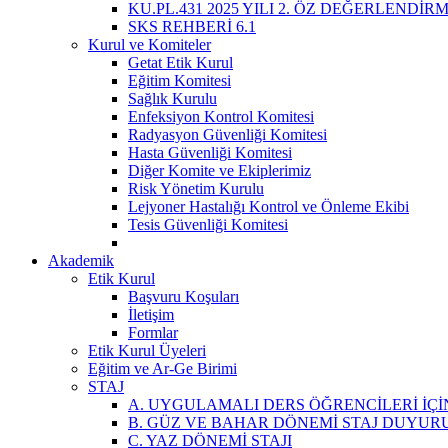
KU.PL.431 2025 YILI 2. ÖZ DEĞERLENDİR
SKS REHBERİ 6.1
Kurul ve Komiteler
Getat Etik Kurul
Eğitim Komitesi
Sağlık Kurulu
Enfeksiyon Kontrol Komitesi
Radyasyon Güvenliği Komitesi
Hasta Güvenliği Komitesi
Diğer Komite ve Ekiplerimiz
Risk Yönetim Kurulu
Lejyoner Hastalığı Kontrol ve Önleme Ekibi
Tesis Güvenliği Komitesi
Akademik
Etik Kurul
Başvuru Koşuları
İletişim
Formlar
Etik Kurul Üyeleri
Eğitim ve Ar-Ge Birimi
STAJ
A. UYGULAMALI DERS ÖĞRENCİLERİ İÇİ
B. GÜZ VE BAHAR DÖNEMİ STAJ DUYUR
C. YAZ DÖNEMİ STAJI