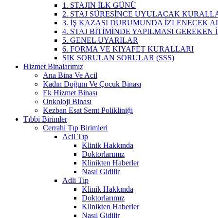
1. STAJIN İLK GÜNÜ
2. STAJ SÜRESİNCE UYULACAK KURALL
3. İŞ KAZASI DURUMUNDA İZLENECEK 
4. STAJ BİTİMİNDE YAPILMASI GEREKEN
5. GENEL UYARILAR
6. FORMA VE KIYAFET KURALLARI
SIK SORULAN SORULAR (SSS)
Hizmet Binalarımız
Ana Bina Ve Acil
Kadın Doğum Ve Çocuk Binası
Ek Hizmet Binası
Onkoloji Binası
Kezban Esat Semt Polikliniği
Tıbbi Birimler
Cerrahi Tıp Birimleri
Acil Tıp
Klinik Hakkında
Doktorlarımız
Klinikten Haberler
Nasıl Gidilir
Adli Tıp
Klinik Hakkında
Doktorlarımız
Klinikten Haberler
Nasıl Gidilir