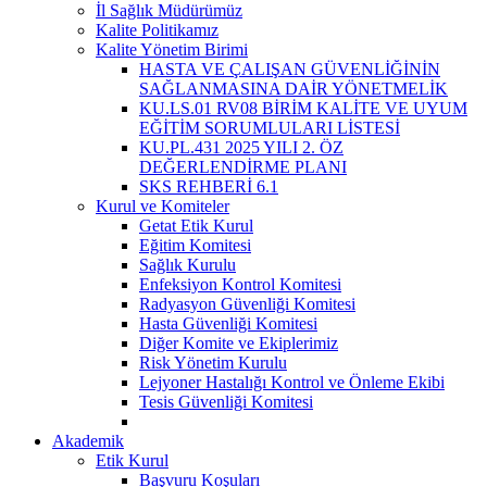
İl Sağlık Müdürümüz
Kalite Politikamız
Kalite Yönetim Birimi
HASTA VE ÇALIŞAN GÜVENLİĞİNİN
SAĞLANMASINA DAİR YÖNETMELİK
KU.LS.01 RV08 BİRİM KALİTE VE UYUM
EĞİTİM SORUMLULARI LİSTESİ
KU.PL.431 2025 YILI 2. ÖZ
DEĞERLENDİRME PLANI
SKS REHBERİ 6.1
Kurul ve Komiteler
Getat Etik Kurul
Eğitim Komitesi
Sağlık Kurulu
Enfeksiyon Kontrol Komitesi
Radyasyon Güvenliği Komitesi
Hasta Güvenliği Komitesi
Diğer Komite ve Ekiplerimiz
Risk Yönetim Kurulu
Lejyoner Hastalığı Kontrol ve Önleme Ekibi
Tesis Güvenliği Komitesi
Akademik
Etik Kurul
Başvuru Koşuları