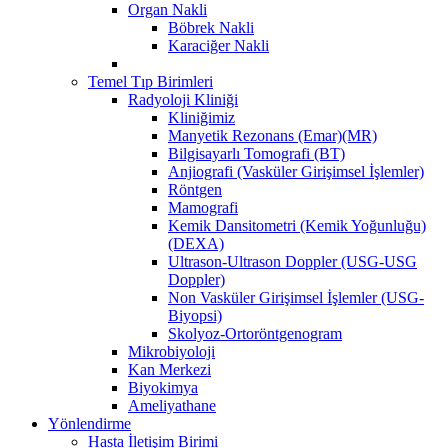
Organ Nakli
Böbrek Nakli
Karaciğer Nakli
Temel Tıp Birimleri
Radyoloji Kliniği
Kliniğimiz
Manyetik Rezonans (Emar)(MR)
Bilgisayarlı Tomografi (BT)
Anjiografi (Vasküler Girişimsel İşlemler)
Röntgen
Mamografi
Kemik Dansitometri (Kemik Yoğunluğu)
(DEXA)
Ultrason-Ultrason Doppler (USG-USG
Doppler)
Non Vasküler Girişimsel İşlemler (USG-
Biyopsi)
Skolyoz-Ortoröntgenogram
Mikrobiyoloji
Kan Merkezi
Biyokimya
Ameliyathane
Yönlendirme
Hasta İletişim Birimi