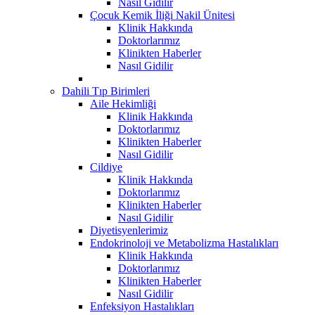
Nasıl Gidilir
Çocuk Kemik İliği Nakil Ünitesi
Klinik Hakkında
Doktorlarımız
Klinikten Haberler
Nasıl Gidilir
Dahili Tıp Birimleri
Aile Hekimliği
Klinik Hakkında
Doktorlarımız
Klinikten Haberler
Nasıl Gidilir
Cildiye
Klinik Hakkında
Doktorlarımız
Klinikten Haberler
Nasıl Gidilir
Diyetisyenlerimiz
Endokrinoloji ve Metabolizma Hastalıkları
Klinik Hakkında
Doktorlarımız
Klinikten Haberler
Nasıl Gidilir
Enfeksiyon Hastalıkları