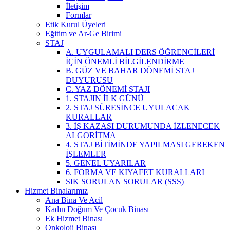
İletişim
Formlar
Etik Kurul Üyeleri
Eğitim ve Ar-Ge Birimi
STAJ
A. UYGULAMALI DERS ÖĞRENCİLERİ
İÇİN ÖNEMLİ BİLGİLENDİRME
B. GÜZ VE BAHAR DÖNEMİ STAJ
DUYURUSU
C. YAZ DÖNEMİ STAJI
1. STAJIN İLK GÜNÜ
2. STAJ SÜRESİNCE UYULACAK
KURALLAR
3. İŞ KAZASI DURUMUNDA İZLENECEK
ALGORİTMA
4. STAJ BİTİMİNDE YAPILMASI GEREKEN
İŞLEMLER
5. GENEL UYARILAR
6. FORMA VE KIYAFET KURALLARI
SIK SORULAN SORULAR (SSS)
Hizmet Binalarımız
Ana Bina Ve Acil
Kadın Doğum Ve Çocuk Binası
Ek Hizmet Binası
Onkoloji Binası