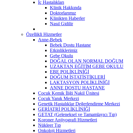
İç Hastalıkları
Klinik Hakkında
Doktorlarımız
Klinikten Haberler
Nasıl Gidilir
Özellikli Hizmetler
Anne-Bebek
Bebek Dostu Hastane
Etkinliklerimiz
Gebe Okulu
DOĞAL OLAN NORMAL DOĞUM
UZAKTAN EĞİTİM GEBE OKULU
EBE POLİKLİNİĞİ
DOĞUM İSTATİSTİKLERİ
LAKTASYON POLİKLİNİĞİ
ANNE DOSTU HASTANE
Çocuk Kemik İliği Nakil Ünitesi
Çocuk Yanık Merkezi
Genetik Hastalıklar Değerlendirme Merkezi
GERİATRİ POLİKLİNİĞİ
GETAT (Geleneksel ve Tamamlayıcı Tıp)
Koroner Anjiyografi Hizmetleri
Nükleer Tıp
Onkoloji Hizmetleri