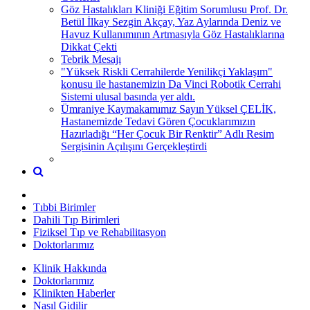
Göz Hastalıkları Kliniği Eğitim Sorumlusu Prof. Dr.
Betül İlkay Sezgin Akçay, Yaz Aylarında Deniz ve
Havuz Kullanımının Artmasıyla Göz Hastalıklarına
Dikkat Çekti
Tebrik Mesajı
"Yüksek Riskli Cerrahilerde Yenilikçi Yaklaşım"
konusu ile hastanemizin Da Vinci Robotik Cerrahi
Sistemi ulusal basında yer aldı.
Ümraniye Kaymakamımız Sayın Yüksel ÇELİK,
Hastanemizde Tedavi Gören Çocuklarımızın
Hazırladığı “Her Çocuk Bir Renktir” Adlı Resim
Sergisinin Açılışını Gerçekleştirdi
Tıbbi Birimler
Dahili Tıp Birimleri
Fiziksel Tıp ve Rehabilitasyon
Doktorlarımız
Klinik Hakkında
Doktorlarımız
Klinikten Haberler
Nasıl Gidilir