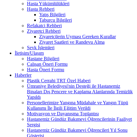
Hasta Yükümlülükleri
Hasta Rehberi
Yatış Bilgileri
Taburcu Bilgileri
Refakatçi Rehberi
Ziyaretçi Rehberi
Ziyaretçilerin Uyması Gereken Kurallar
Ziyaret Saatleri ve Randevu Alma
Sevk İşlemleri
İletişim/Ulaşım
Hastane Bilgileri
Çalışan Öneri Formu
Hasta Öneri Formu
Haberler
Plastik Cerrahi TRT Özel Haberi
Ümraniye Belediyesi'nin Desteği ile Hastanemiz
Binaları Dış Pencere ve Kaplama Alanlarında Temizlik
Yapıldı
Personellerimize Yangına Müdahale ve Yangın Tüpü
Kullanımı İle İlgili Eğitim Verildi
Motivasyon ve Dayanışma Toplantısı
Hastanemiz Gündüz Bakımevi Öğrencilerinin Faaliyet
Sergisi
Hastanemiz Gündüz Bakımevi Öğrencileri Yıl Sonu
Gösterisi