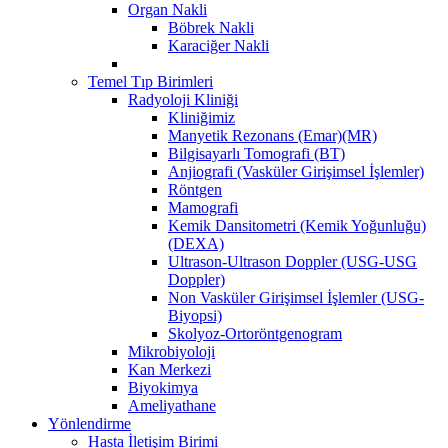
Organ Nakli
Böbrek Nakli
Karaciğer Nakli
Temel Tıp Birimleri
Radyoloji Kliniği
Kliniğimiz
Manyetik Rezonans (Emar)(MR)
Bilgisayarlı Tomografi (BT)
Anjiografi (Vasküler Girişimsel İşlemler)
Röntgen
Mamografi
Kemik Dansitometri (Kemik Yoğunluğu)
(DEXA)
Ultrason-Ultrason Doppler (USG-USG
Doppler)
Non Vasküler Girişimsel İşlemler (USG-
Biyopsi)
Skolyoz-Ortoröntgenogram
Mikrobiyoloji
Kan Merkezi
Biyokimya
Ameliyathane
Yönlendirme
Hasta İletişim Birimi