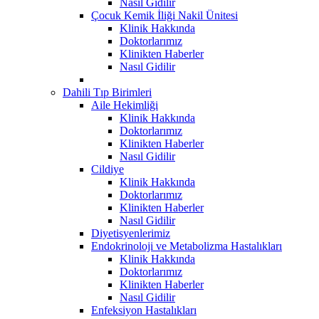
Nasıl Gidilir
Çocuk Kemik İliği Nakil Ünitesi
Klinik Hakkında
Doktorlarımız
Klinikten Haberler
Nasıl Gidilir
Dahili Tıp Birimleri
Aile Hekimliği
Klinik Hakkında
Doktorlarımız
Klinikten Haberler
Nasıl Gidilir
Cildiye
Klinik Hakkında
Doktorlarımız
Klinikten Haberler
Nasıl Gidilir
Diyetisyenlerimiz
Endokrinoloji ve Metabolizma Hastalıkları
Klinik Hakkında
Doktorlarımız
Klinikten Haberler
Nasıl Gidilir
Enfeksiyon Hastalıkları