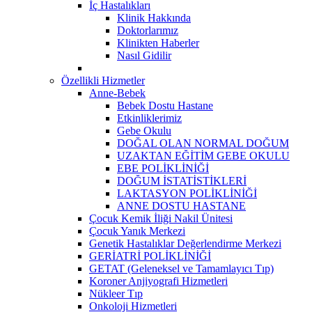
İç Hastalıkları
Klinik Hakkında
Doktorlarımız
Klinikten Haberler
Nasıl Gidilir
Özellikli Hizmetler
Anne-Bebek
Bebek Dostu Hastane
Etkinliklerimiz
Gebe Okulu
DOĞAL OLAN NORMAL DOĞUM
UZAKTAN EĞİTİM GEBE OKULU
EBE POLİKLİNİĞİ
DOĞUM İSTATİSTİKLERİ
LAKTASYON POLİKLİNİĞİ
ANNE DOSTU HASTANE
Çocuk Kemik İliği Nakil Ünitesi
Çocuk Yanık Merkezi
Genetik Hastalıklar Değerlendirme Merkezi
GERİATRİ POLİKLİNİĞİ
GETAT (Geleneksel ve Tamamlayıcı Tıp)
Koroner Anjiyografi Hizmetleri
Nükleer Tıp
Onkoloji Hizmetleri