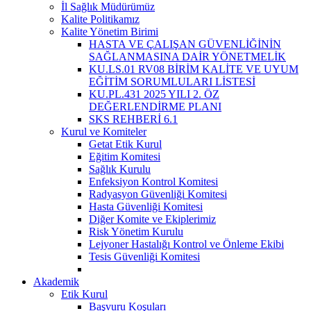
İl Sağlık Müdürümüz
Kalite Politikamız
Kalite Yönetim Birimi
HASTA VE ÇALIŞAN GÜVENLİĞİNİN
SAĞLANMASINA DAİR YÖNETMELİK
KU.LS.01 RV08 BİRİM KALİTE VE UYUM
EĞİTİM SORUMLULARI LİSTESİ
KU.PL.431 2025 YILI 2. ÖZ
DEĞERLENDİRME PLANI
SKS REHBERİ 6.1
Kurul ve Komiteler
Getat Etik Kurul
Eğitim Komitesi
Sağlık Kurulu
Enfeksiyon Kontrol Komitesi
Radyasyon Güvenliği Komitesi
Hasta Güvenliği Komitesi
Diğer Komite ve Ekiplerimiz
Risk Yönetim Kurulu
Lejyoner Hastalığı Kontrol ve Önleme Ekibi
Tesis Güvenliği Komitesi
Akademik
Etik Kurul
Başvuru Koşuları