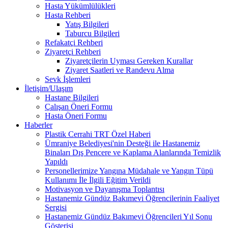
Hasta Yükümlülükleri
Hasta Rehberi
Yatış Bilgileri
Taburcu Bilgileri
Refakatçi Rehberi
Ziyaretçi Rehberi
Ziyaretçilerin Uyması Gereken Kurallar
Ziyaret Saatleri ve Randevu Alma
Sevk İşlemleri
İletişim/Ulaşım
Hastane Bilgileri
Çalışan Öneri Formu
Hasta Öneri Formu
Haberler
Plastik Cerrahi TRT Özel Haberi
Ümraniye Belediyesi'nin Desteği ile Hastanemiz
Binaları Dış Pencere ve Kaplama Alanlarında Temizlik
Yapıldı
Personellerimize Yangına Müdahale ve Yangın Tüpü
Kullanımı İle İlgili Eğitim Verildi
Motivasyon ve Dayanışma Toplantısı
Hastanemiz Gündüz Bakımevi Öğrencilerinin Faaliyet
Sergisi
Hastanemiz Gündüz Bakımevi Öğrencileri Yıl Sonu
Gösterisi