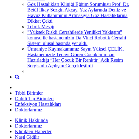
Göz Hastalıkları Kliniği Eğitim Sorumlusu Prof. Dr.
Betül İlkay Sezgin Akçay, Yaz Aylarında Deniz ve
Havuz Kullanımının Artmasıyla Göz Hastalıklarına
Dikkat Çekti
Tebrik Mesajı
"Yüksek Riskli Cerrahilerde Yenilikçi Yaklaşım"
konusu ile hastanemizin Da Vinci Robotik Cerrahi
Sistemi ulusal basında yer aldı.
Ümraniye Kaymakamımız Sayın Yüksel ÇELİK,
Hastanemizde Tedavi Gören Çocuklarımızın
Hazırladığı “Her Çocuk Bir Renktir” Adlı Resim
Sergisinin Açılışını Gerçekleştirdi
Tıbbi Birimler
Dahili Tıp Birimleri
Enfeksiyon Hastalıkları
Doktorlarımız
Klinik Hakkında
Doktorlarımız
Klinikten Haberler
Nasıl Gidilir