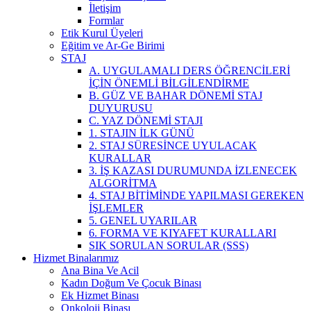
İletişim
Formlar
Etik Kurul Üyeleri
Eğitim ve Ar-Ge Birimi
STAJ
A. UYGULAMALI DERS ÖĞRENCİLERİ
İÇİN ÖNEMLİ BİLGİLENDİRME
B. GÜZ VE BAHAR DÖNEMİ STAJ
DUYURUSU
C. YAZ DÖNEMİ STAJI
1. STAJIN İLK GÜNÜ
2. STAJ SÜRESİNCE UYULACAK
KURALLAR
3. İŞ KAZASI DURUMUNDA İZLENECEK
ALGORİTMA
4. STAJ BİTİMİNDE YAPILMASI GEREKEN
İŞLEMLER
5. GENEL UYARILAR
6. FORMA VE KIYAFET KURALLARI
SIK SORULAN SORULAR (SSS)
Hizmet Binalarımız
Ana Bina Ve Acil
Kadın Doğum Ve Çocuk Binası
Ek Hizmet Binası
Onkoloji Binası