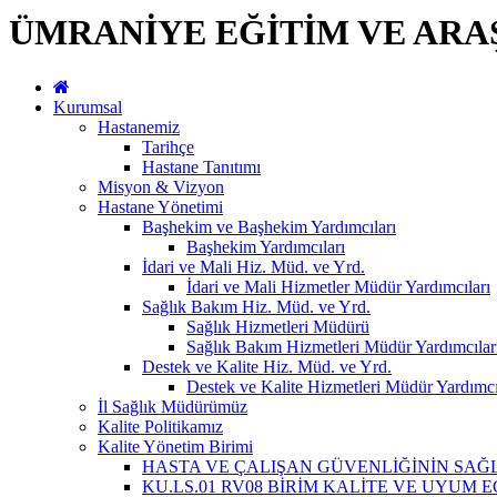
ÜMRANİYE EĞİTİM VE ARA
Kurumsal
Hastanemiz
Tarihçe
Hastane Tanıtımı
Misyon & Vizyon
Hastane Yönetimi
Başhekim ve Başhekim Yardımcıları
Başhekim Yardımcıları
İdari ve Mali Hiz. Müd. ve Yrd.
İdari ve Mali Hizmetler Müdür Yardımcıları
Sağlık Bakım Hiz. Müd. ve Yrd.
Sağlık Hizmetleri Müdürü
Sağlık Bakım Hizmetleri Müdür Yardımcılar
Destek ve Kalite Hiz. Müd. ve Yrd.
Destek ve Kalite Hizmetleri Müdür Yardımcı
İl Sağlık Müdürümüz
Kalite Politikamız
Kalite Yönetim Birimi
HASTA VE ÇALIŞAN GÜVENLİĞİNİN SA
KU.LS.01 RV08 BİRİM KALİTE VE UYUM 