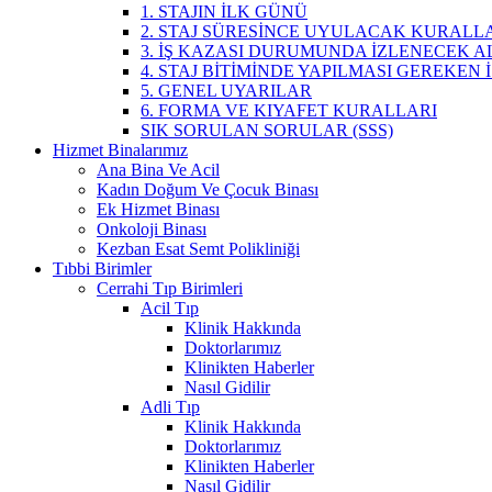
1. STAJIN İLK GÜNÜ
2. STAJ SÜRESİNCE UYULACAK KURALL
3. İŞ KAZASI DURUMUNDA İZLENECEK 
4. STAJ BİTİMİNDE YAPILMASI GEREKEN
5. GENEL UYARILAR
6. FORMA VE KIYAFET KURALLARI
SIK SORULAN SORULAR (SSS)
Hizmet Binalarımız
Ana Bina Ve Acil
Kadın Doğum Ve Çocuk Binası
Ek Hizmet Binası
Onkoloji Binası
Kezban Esat Semt Polikliniği
Tıbbi Birimler
Cerrahi Tıp Birimleri
Acil Tıp
Klinik Hakkında
Doktorlarımız
Klinikten Haberler
Nasıl Gidilir
Adli Tıp
Klinik Hakkında
Doktorlarımız
Klinikten Haberler
Nasıl Gidilir