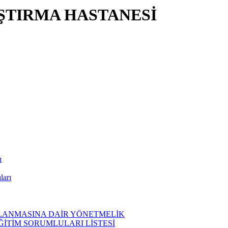
ŞTIRMA HASTANESİ
ı
ları
ĞLANMASINA DAİR YÖNETMELİK
EĞİTİM SORUMLULARI LİSTESİ