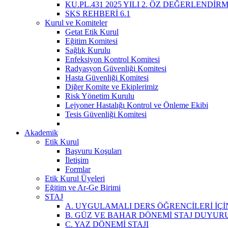
KU.PL.431 2025 YILI 2. ÖZ DEĞERLENDİR
SKS REHBERİ 6.1
Kurul ve Komiteler
Getat Etik Kurul
Eğitim Komitesi
Sağlık Kurulu
Enfeksiyon Kontrol Komitesi
Radyasyon Güvenliği Komitesi
Hasta Güvenliği Komitesi
Diğer Komite ve Ekiplerimiz
Risk Yönetim Kurulu
Lejyoner Hastalığı Kontrol ve Önleme Ekibi
Tesis Güvenliği Komitesi
Akademik
Etik Kurul
Başvuru Koşuları
İletişim
Formlar
Etik Kurul Üyeleri
Eğitim ve Ar-Ge Birimi
STAJ
A. UYGULAMALI DERS ÖĞRENCİLERİ İÇİ
B. GÜZ VE BAHAR DÖNEMİ STAJ DUYUR
C. YAZ DÖNEMİ STAJI