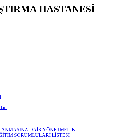
ŞTIRMA HASTANESİ
ı
ları
ĞLANMASINA DAİR YÖNETMELİK
EĞİTİM SORUMLULARI LİSTESİ