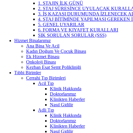
1. STAJIN İLK GÜNÜ
2. STAJ SÜRESİNCE UYULACAK KURALL
3. İŞ KAZASI DURUMUNDA İZLENECEK 
4. STAJ BİTİMİNDE YAPILMASI GEREKEN
5. GENEL UYARILAR
6. FORMA VE KIYAFET KURALLARI
SIK SORULAN SORULAR (SSS)
Hizmet Binalarımız
Ana Bina Ve Acil
Kadın Doğum Ve Çocuk Binası
Ek Hizmet Binası
Onkoloji Binası
Kezban Esat Semt Polikliniği
Tıbbi Birimler
Cerrahi Tıp Birimleri
Acil Tıp
Klinik Hakkında
Doktorlarımız
Klinikten Haberler
Nasıl Gidilir
Adli Tıp
Klinik Hakkında
Doktorlarımız
Klinikten Haberler
Nasıl Gidilir