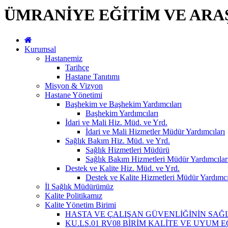
ÜMRANİYE EĞİTİM VE ARA
Kurumsal
Hastanemiz
Tarihçe
Hastane Tanıtımı
Misyon & Vizyon
Hastane Yönetimi
Başhekim ve Başhekim Yardımcıları
Başhekim Yardımcıları
İdari ve Mali Hiz. Müd. ve Yrd.
İdari ve Mali Hizmetler Müdür Yardımcıları
Sağlık Bakım Hiz. Müd. ve Yrd.
Sağlık Hizmetleri Müdürü
Sağlık Bakım Hizmetleri Müdür Yardımcılar
Destek ve Kalite Hiz. Müd. ve Yrd.
Destek ve Kalite Hizmetleri Müdür Yardımcı
İl Sağlık Müdürümüz
Kalite Politikamız
Kalite Yönetim Birimi
HASTA VE ÇALIŞAN GÜVENLİĞİNİN SA
KU.LS.01 RV08 BİRİM KALİTE VE UYUM 