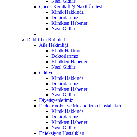
Nasıl Gidilir
Çocuk Kemik İliği Nakil Ünitesi
Klinik Hakkında
Doktorlarımız
Klinikten Haberler
Nasıl Gidilir
Dahili Tıp Birimleri
Aile Hekimliği
Klinik Hakkında
Doktorlarımız
Klinikten Haberler
Nasıl Gidilir
Cildiye
Klinik Hakkında
Doktorlarımız
Klinikten Haberler
Nasıl Gidilir
Diyetisyenlerimiz
Endokrinoloji ve Metabolizma Hastalıkları
Klinik Hakkında
Doktorlarımız
Klinikten Haberler
Nasıl Gidilir
Enfeksiyon Hastalıkları