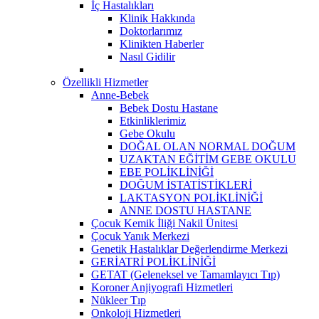
İç Hastalıkları
Klinik Hakkında
Doktorlarımız
Klinikten Haberler
Nasıl Gidilir
Özellikli Hizmetler
Anne-Bebek
Bebek Dostu Hastane
Etkinliklerimiz
Gebe Okulu
DOĞAL OLAN NORMAL DOĞUM
UZAKTAN EĞİTİM GEBE OKULU
EBE POLİKLİNİĞİ
DOĞUM İSTATİSTİKLERİ
LAKTASYON POLİKLİNİĞİ
ANNE DOSTU HASTANE
Çocuk Kemik İliği Nakil Ünitesi
Çocuk Yanık Merkezi
Genetik Hastalıklar Değerlendirme Merkezi
GERİATRİ POLİKLİNİĞİ
GETAT (Geleneksel ve Tamamlayıcı Tıp)
Koroner Anjiyografi Hizmetleri
Nükleer Tıp
Onkoloji Hizmetleri