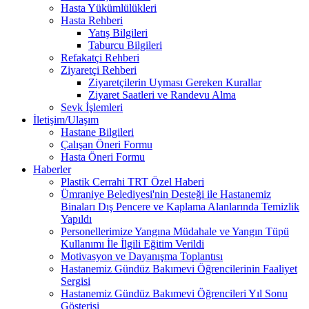
Hasta Yükümlülükleri
Hasta Rehberi
Yatış Bilgileri
Taburcu Bilgileri
Refakatçi Rehberi
Ziyaretçi Rehberi
Ziyaretçilerin Uyması Gereken Kurallar
Ziyaret Saatleri ve Randevu Alma
Sevk İşlemleri
İletişim/Ulaşım
Hastane Bilgileri
Çalışan Öneri Formu
Hasta Öneri Formu
Haberler
Plastik Cerrahi TRT Özel Haberi
Ümraniye Belediyesi'nin Desteği ile Hastanemiz
Binaları Dış Pencere ve Kaplama Alanlarında Temizlik
Yapıldı
Personellerimize Yangına Müdahale ve Yangın Tüpü
Kullanımı İle İlgili Eğitim Verildi
Motivasyon ve Dayanışma Toplantısı
Hastanemiz Gündüz Bakımevi Öğrencilerinin Faaliyet
Sergisi
Hastanemiz Gündüz Bakımevi Öğrencileri Yıl Sonu
Gösterisi