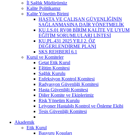
İl Sağlık Müdürümüz
Kalite Politikamız
Kalite Yönetim Birimi
HASTA VE ÇALIŞAN GÜVENLİĞİNİN
SAĞLANMASINA DAİR YÖNETMELİK
KU.LS.01 RV08 BİRİM KALİTE VE UYUM
EĞİTİM SORUMLULARI LİSTESİ
KU.PL.431 2025 YILI 2. ÖZ
DEĞERLENDİRME PLANI
SKS REHBERİ 6.1
Kurul ve Komiteler
Getat Etik Kurul
Eğitim Komitesi
Sağlık Kurulu
Enfeksiyon Kontrol Komitesi
Radyasyon Güvenliği Komitesi
Hasta Güvenliği Komitesi
Diğer Komite ve Ekiplerimiz
Risk Yönetim Kurulu
Lejyoner Hastalığı Kontrol ve Önleme Ekibi
Tesis Güvenliği Komitesi
Akademik
Etik Kurul
Başvuru Koşuları