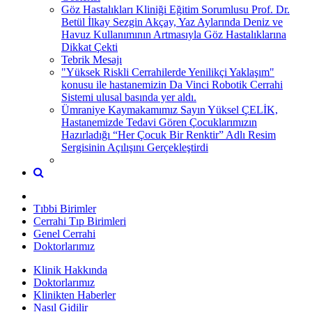
Göz Hastalıkları Kliniği Eğitim Sorumlusu Prof. Dr.
Betül İlkay Sezgin Akçay, Yaz Aylarında Deniz ve
Havuz Kullanımının Artmasıyla Göz Hastalıklarına
Dikkat Çekti
Tebrik Mesajı
"Yüksek Riskli Cerrahilerde Yenilikçi Yaklaşım"
konusu ile hastanemizin Da Vinci Robotik Cerrahi
Sistemi ulusal basında yer aldı.
Ümraniye Kaymakamımız Sayın Yüksel ÇELİK,
Hastanemizde Tedavi Gören Çocuklarımızın
Hazırladığı “Her Çocuk Bir Renktir” Adlı Resim
Sergisinin Açılışını Gerçekleştirdi
Tıbbi Birimler
Cerrahi Tıp Birimleri
Genel Cerrahi
Doktorlarımız
Klinik Hakkında
Doktorlarımız
Klinikten Haberler
Nasıl Gidilir