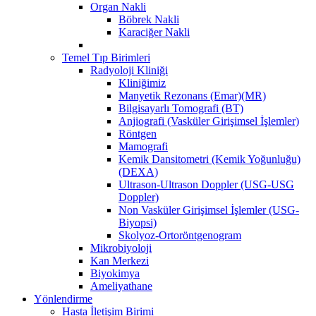
Organ Nakli
Böbrek Nakli
Karaciğer Nakli
Temel Tıp Birimleri
Radyoloji Kliniği
Kliniğimiz
Manyetik Rezonans (Emar)(MR)
Bilgisayarlı Tomografi (BT)
Anjiografi (Vasküler Girişimsel İşlemler)
Röntgen
Mamografi
Kemik Dansitometri (Kemik Yoğunluğu)
(DEXA)
Ultrason-Ultrason Doppler (USG-USG
Doppler)
Non Vasküler Girişimsel İşlemler (USG-
Biyopsi)
Skolyoz-Ortoröntgenogram
Mikrobiyoloji
Kan Merkezi
Biyokimya
Ameliyathane
Yönlendirme
Hasta İletişim Birimi