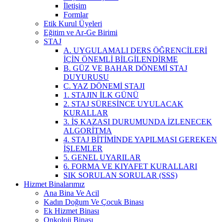
İletişim
Formlar
Etik Kurul Üyeleri
Eğitim ve Ar-Ge Birimi
STAJ
A. UYGULAMALI DERS ÖĞRENCİLERİ
İÇİN ÖNEMLİ BİLGİLENDİRME
B. GÜZ VE BAHAR DÖNEMİ STAJ
DUYURUSU
C. YAZ DÖNEMİ STAJI
1. STAJIN İLK GÜNÜ
2. STAJ SÜRESİNCE UYULACAK
KURALLAR
3. İŞ KAZASI DURUMUNDA İZLENECEK
ALGORİTMA
4. STAJ BİTİMİNDE YAPILMASI GEREKEN
İŞLEMLER
5. GENEL UYARILAR
6. FORMA VE KIYAFET KURALLARI
SIK SORULAN SORULAR (SSS)
Hizmet Binalarımız
Ana Bina Ve Acil
Kadın Doğum Ve Çocuk Binası
Ek Hizmet Binası
Onkoloji Binası