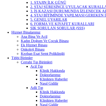
1. STAJIN İLK GÜNÜ
2. STAJ SÜRESİNCE UYULACAK KURALL
3. İŞ KAZASI DURUMUNDA İZLENECEK 
4. STAJ BİTİMİNDE YAPILMASI GEREKEN
5. GENEL UYARILAR
6. FORMA VE KIYAFET KURALLARI
SIK SORULAN SORULAR (SSS)
Hizmet Binalarımız
Ana Bina Ve Acil
Kadın Doğum Ve Çocuk Binası
Ek Hizmet Binası
Onkoloji Binası
Kezban Esat Semt Polikliniği
Tıbbi Birimler
Cerrahi Tıp Birimleri
Acil Tıp
Klinik Hakkında
Doktorlarımız
Klinikten Haberler
Nasıl Gidilir
Adli Tıp
Klinik Hakkında
Doktorlarımız
Klinikten Haberler
Nasıl Gidilir