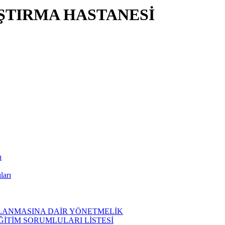
ŞTIRMA HASTANESİ
ı
ları
ĞLANMASINA DAİR YÖNETMELİK
EĞİTİM SORUMLULARI LİSTESİ