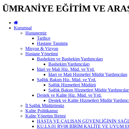
ÜMRANİYE EĞİTİM VE ARA
Kurumsal
Hastanemiz
Tarihçe
Hastane Tanıtımı
Misyon & Vizyon
Hastane Yönetimi
Başhekim ve Başhekim Yardımcıları
Başhekim Yardımcıları
İdari ve Mali Hiz. Müd. ve Yrd.
İdari ve Mali Hizmetler Müdür Yardımcıları
Sağlık Bakım Hiz. Müd. ve Yrd.
Sağlık Hizmetleri Müdürü
Sağlık Bakım Hizmetleri Müdür Yardımcılar
Destek ve Kalite Hiz. Müd. ve Yrd.
Destek ve Kalite Hizmetleri Müdür Yardımcı
İl Sağlık Müdürümüz
Kalite Politikamız
Kalite Yönetim Birimi
HASTA VE ÇALIŞAN GÜVENLİĞİNİN SA
KU.LS.01 RV08 BİRİM KALİTE VE UYUM 