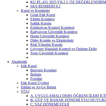
KU.PL.431 2025 YILI 2. ÖZ DEĞERLENDİR
SKS REHBERİ 6.1
Kurul ve Komiteler
Getat Etik Kurul
Eğitim Komitesi
Sağlık Kurulu
Enfeksiyon Kontrol Komitesi
Radyasyon Güvenliği Komitesi
Hasta Güvenliği Komitesi
Diğer Komite ve Ekiplerimiz
Risk Yönetim Kurulu
Lejyoner Hastalığı Kontrol ve Önleme Ekibi
Tesis Güvenliği Komitesi
Akademik
Etik Kurul
Başvuru Koşuları
İletişim
Formlar
Etik Kurul Üyeleri
Eğitim ve Ar-Ge Birimi
STAJ
A. UYGULAMALI DERS ÖĞRENCİLERİ İÇİ
B. GÜZ VE BAHAR DÖNEMİ STAJ DUYUR
C. YAZ DÖNEMİ STAJI