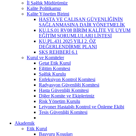
İl Sağlık Müdürümüz
Kalite Politikamız
Kalite Yönetim Birimi
HASTA VE ÇALIŞAN GÜVENLİĞİNİN
SAĞLANMASINA DAİR YÖNETMELİK
KU.LS.01 RV08 BİRİM KALİTE VE UYUM
EĞİTİM SORUMLULARI LİSTESİ
KU.PL.431 2025 YILI 2. ÖZ
DEĞERLENDİRME PLANI
SKS REHBERİ 6.1
Kurul ve Komiteler
Getat Etik Kurul
Eğitim Komitesi
Sağlık Kurulu
Enfeksiyon Kontrol Komitesi
Radyasyon Güvenliği Komitesi
Hasta Güvenliği Komitesi
Diğer Komite ve Ekiplerimiz
Risk Yönetim Kurulu
Lejyoner Hastalığı Kontrol ve Önleme Ekibi
Tesis Güvenliği Komitesi
Akademik
Etik Kurul
Başvuru Koşuları