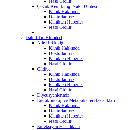
Nasıl Gidilir
Çocuk Kemik İliği Nakil Ünitesi
Klinik Hakkında
Doktorlarımız
Klinikten Haberler
Nasıl Gidilir
Dahili Tıp Birimleri
Aile Hekimliği
Klinik Hakkında
Doktorlarımız
Klinikten Haberler
Nasıl Gidilir
Cildiye
Klinik Hakkında
Doktorlarımız
Klinikten Haberler
Nasıl Gidilir
Diyetisyenlerimiz
Endokrinoloji ve Metabolizma Hastalıkları
Klinik Hakkında
Doktorlarımız
Klinikten Haberler
Nasıl Gidilir
Enfeksiyon Hastalıkları