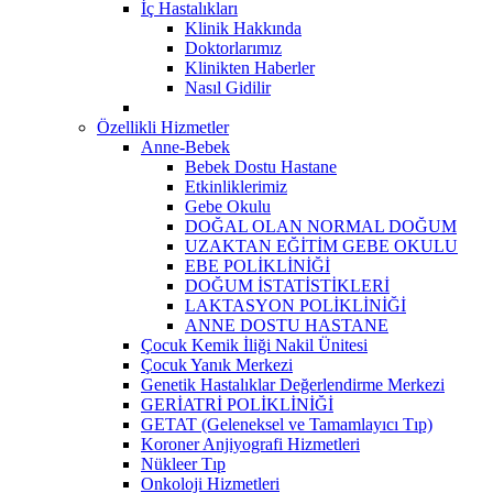
İç Hastalıkları
Klinik Hakkında
Doktorlarımız
Klinikten Haberler
Nasıl Gidilir
Özellikli Hizmetler
Anne-Bebek
Bebek Dostu Hastane
Etkinliklerimiz
Gebe Okulu
DOĞAL OLAN NORMAL DOĞUM
UZAKTAN EĞİTİM GEBE OKULU
EBE POLİKLİNİĞİ
DOĞUM İSTATİSTİKLERİ
LAKTASYON POLİKLİNİĞİ
ANNE DOSTU HASTANE
Çocuk Kemik İliği Nakil Ünitesi
Çocuk Yanık Merkezi
Genetik Hastalıklar Değerlendirme Merkezi
GERİATRİ POLİKLİNİĞİ
GETAT (Geleneksel ve Tamamlayıcı Tıp)
Koroner Anjiyografi Hizmetleri
Nükleer Tıp
Onkoloji Hizmetleri