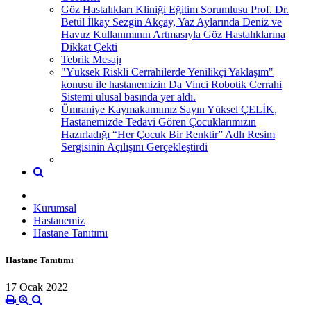
Göz Hastalıkları Kliniği Eğitim Sorumlusu Prof. Dr.
Betül İlkay Sezgin Akçay, Yaz Aylarında Deniz ve
Havuz Kullanımının Artmasıyla Göz Hastalıklarına
Dikkat Çekti
Tebrik Mesajı
"Yüksek Riskli Cerrahilerde Yenilikçi Yaklaşım"
konusu ile hastanemizin Da Vinci Robotik Cerrahi
Sistemi ulusal basında yer aldı.
Ümraniye Kaymakamımız Sayın Yüksel ÇELİK,
Hastanemizde Tedavi Gören Çocuklarımızın
Hazırladığı “Her Çocuk Bir Renktir” Adlı Resim
Sergisinin Açılışını Gerçekleştirdi
Kurumsal
Hastanemiz
Hastane Tanıtımı
Hastane Tanıtımı
17 Ocak 2022