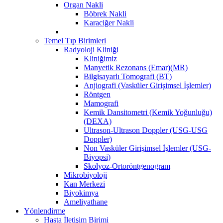
Organ Nakli
Böbrek Nakli
Karaciğer Nakli
Temel Tıp Birimleri
Radyoloji Kliniği
Kliniğimiz
Manyetik Rezonans (Emar)(MR)
Bilgisayarlı Tomografi (BT)
Anjiografi (Vasküler Girişimsel İşlemler)
Röntgen
Mamografi
Kemik Dansitometri (Kemik Yoğunluğu)
(DEXA)
Ultrason-Ultrason Doppler (USG-USG
Doppler)
Non Vasküler Girişimsel İşlemler (USG-
Biyopsi)
Skolyoz-Ortoröntgenogram
Mikrobiyoloji
Kan Merkezi
Biyokimya
Ameliyathane
Yönlendirme
Hasta İletişim Birimi