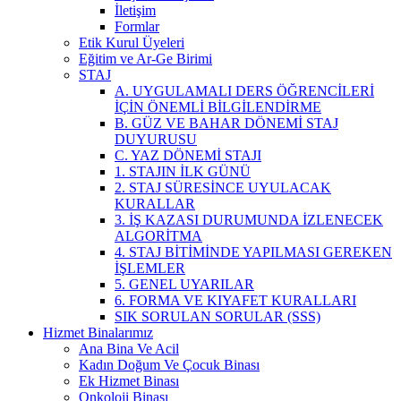
İletişim
Formlar
Etik Kurul Üyeleri
Eğitim ve Ar-Ge Birimi
STAJ
A. UYGULAMALI DERS ÖĞRENCİLERİ
İÇİN ÖNEMLİ BİLGİLENDİRME
B. GÜZ VE BAHAR DÖNEMİ STAJ
DUYURUSU
C. YAZ DÖNEMİ STAJI
1. STAJIN İLK GÜNÜ
2. STAJ SÜRESİNCE UYULACAK
KURALLAR
3. İŞ KAZASI DURUMUNDA İZLENECEK
ALGORİTMA
4. STAJ BİTİMİNDE YAPILMASI GEREKEN
İŞLEMLER
5. GENEL UYARILAR
6. FORMA VE KIYAFET KURALLARI
SIK SORULAN SORULAR (SSS)
Hizmet Binalarımız
Ana Bina Ve Acil
Kadın Doğum Ve Çocuk Binası
Ek Hizmet Binası
Onkoloji Binası