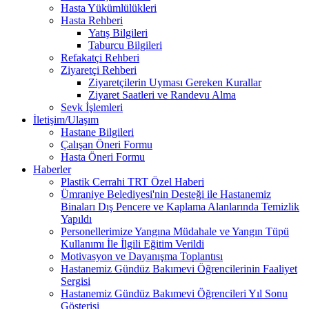
Hasta Yükümlülükleri
Hasta Rehberi
Yatış Bilgileri
Taburcu Bilgileri
Refakatçi Rehberi
Ziyaretçi Rehberi
Ziyaretçilerin Uyması Gereken Kurallar
Ziyaret Saatleri ve Randevu Alma
Sevk İşlemleri
İletişim/Ulaşım
Hastane Bilgileri
Çalışan Öneri Formu
Hasta Öneri Formu
Haberler
Plastik Cerrahi TRT Özel Haberi
Ümraniye Belediyesi'nin Desteği ile Hastanemiz
Binaları Dış Pencere ve Kaplama Alanlarında Temizlik
Yapıldı
Personellerimize Yangına Müdahale ve Yangın Tüpü
Kullanımı İle İlgili Eğitim Verildi
Motivasyon ve Dayanışma Toplantısı
Hastanemiz Gündüz Bakımevi Öğrencilerinin Faaliyet
Sergisi
Hastanemiz Gündüz Bakımevi Öğrencileri Yıl Sonu
Gösterisi