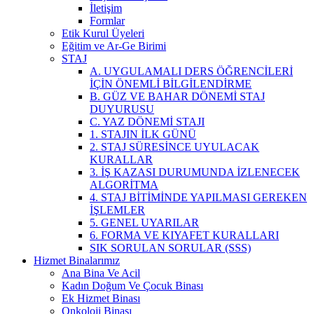
İletişim
Formlar
Etik Kurul Üyeleri
Eğitim ve Ar-Ge Birimi
STAJ
A. UYGULAMALI DERS ÖĞRENCİLERİ
İÇİN ÖNEMLİ BİLGİLENDİRME
B. GÜZ VE BAHAR DÖNEMİ STAJ
DUYURUSU
C. YAZ DÖNEMİ STAJI
1. STAJIN İLK GÜNÜ
2. STAJ SÜRESİNCE UYULACAK
KURALLAR
3. İŞ KAZASI DURUMUNDA İZLENECEK
ALGORİTMA
4. STAJ BİTİMİNDE YAPILMASI GEREKEN
İŞLEMLER
5. GENEL UYARILAR
6. FORMA VE KIYAFET KURALLARI
SIK SORULAN SORULAR (SSS)
Hizmet Binalarımız
Ana Bina Ve Acil
Kadın Doğum Ve Çocuk Binası
Ek Hizmet Binası
Onkoloji Binası