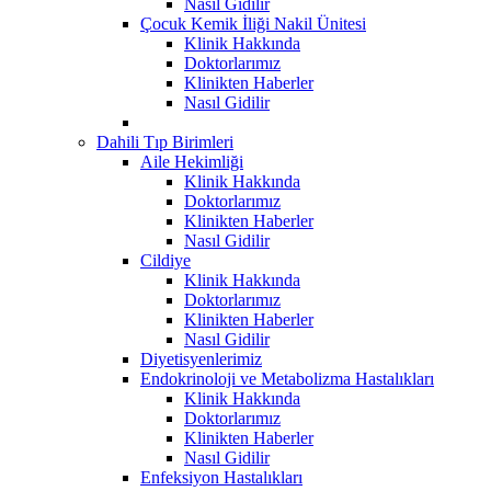
Nasıl Gidilir
Çocuk Kemik İliği Nakil Ünitesi
Klinik Hakkında
Doktorlarımız
Klinikten Haberler
Nasıl Gidilir
Dahili Tıp Birimleri
Aile Hekimliği
Klinik Hakkında
Doktorlarımız
Klinikten Haberler
Nasıl Gidilir
Cildiye
Klinik Hakkında
Doktorlarımız
Klinikten Haberler
Nasıl Gidilir
Diyetisyenlerimiz
Endokrinoloji ve Metabolizma Hastalıkları
Klinik Hakkında
Doktorlarımız
Klinikten Haberler
Nasıl Gidilir
Enfeksiyon Hastalıkları