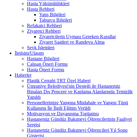
Hasta Yükümlülükleri
Hasta Rehberi
Yatış Bilgileri
Taburcu Bilgileri
Refakatçi Rehberi
Ziyaretçi Rehberi
Ziyaretçilerin Uyması Gereken Kurallar
Ziyaret Saatleri ve Randevu Alma
Sevk İşlemleri
İletişim/Ulaşım
Hastane Bilgileri
Çalışan Öneri Formu
Hasta Öneri Formu
Haberler
Plastik Cerrahi TRT Özel Haberi
Ümraniye Belediyesi'nin Desteği ile Hastanemiz
Binaları Dış Pencere ve Kaplama Alanlarında Temizlik
Yapıldı
Personellerimize Yangına Müdahale ve Yangın Tüpü
Kullanımı İle İlgili Eğitim Verildi
Motivasyon ve Dayanışma Toplantısı
Hastanemiz Gündüz Bakımevi Öğrencilerinin Faaliyet
Sergisi
Hastanemiz Gündüz Bakımevi Öğrencileri Yıl Sonu
Gösterisi