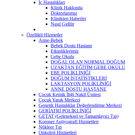
İç Hastalıkları
Klinik Hakkında
Doktorlarımız
Klinikten Haberler
Nasıl Gidilir
Özellikli Hizmetler
Anne-Bebek
Bebek Dostu Hastane
Etkinliklerimiz
Gebe Okulu
DOĞAL OLAN NORMAL DOĞUM
UZAKTAN EĞİTİM GEBE OKULU
EBE POLİKLİNİĞİ
DOĞUM İSTATİSTİKLERİ
LAKTASYON POLİKLİNİĞİ
ANNE DOSTU HASTANE
Çocuk Kemik İliği Nakil Ünitesi
Çocuk Yanık Merkezi
Genetik Hastalıklar Değerlendirme Merkezi
GERİATRİ POLİKLİNİĞİ
GETAT (Geleneksel ve Tamamlayıcı Tıp)
Koroner Anjiyografi Hizmetleri
Nükleer Tıp
Onkoloji Hizmetleri