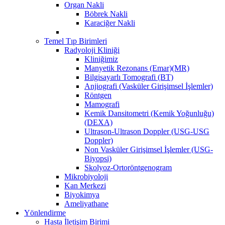
Organ Nakli
Böbrek Nakli
Karaciğer Nakli
Temel Tıp Birimleri
Radyoloji Kliniği
Kliniğimiz
Manyetik Rezonans (Emar)(MR)
Bilgisayarlı Tomografi (BT)
Anjiografi (Vasküler Girişimsel İşlemler)
Röntgen
Mamografi
Kemik Dansitometri (Kemik Yoğunluğu)
(DEXA)
Ultrason-Ultrason Doppler (USG-USG
Doppler)
Non Vasküler Girişimsel İşlemler (USG-
Biyopsi)
Skolyoz-Ortoröntgenogram
Mikrobiyoloji
Kan Merkezi
Biyokimya
Ameliyathane
Yönlendirme
Hasta İletişim Birimi