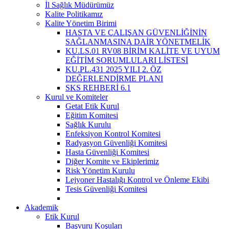
İl Sağlık Müdürümüz
Kalite Politikamız
Kalite Yönetim Birimi
HASTA VE ÇALIŞAN GÜVENLİĞİNİN
SAĞLANMASINA DAİR YÖNETMELİK
KU.LS.01 RV08 BİRİM KALİTE VE UYUM
EĞİTİM SORUMLULARI LİSTESİ
KU.PL.431 2025 YILI 2. ÖZ
DEĞERLENDİRME PLANI
SKS REHBERİ 6.1
Kurul ve Komiteler
Getat Etik Kurul
Eğitim Komitesi
Sağlık Kurulu
Enfeksiyon Kontrol Komitesi
Radyasyon Güvenliği Komitesi
Hasta Güvenliği Komitesi
Diğer Komite ve Ekiplerimiz
Risk Yönetim Kurulu
Lejyoner Hastalığı Kontrol ve Önleme Ekibi
Tesis Güvenliği Komitesi
Akademik
Etik Kurul
Başvuru Koşuları