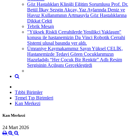
Göz Hastalıkları Kliniği Eğitim Sorumlusu Prof. Dr.
Betül İlkay Sezgin Akçay, Yaz Aylarında Deniz ve
Havuz Kullanımının Artmasıyla Göz Hastalıklarına
Dikkat Çekti
Tebrik Mesajı
"Yüksek Riskli Cerrahilerde Yenilikçi Yaklaşım"
konusu ile hastanemizin Da Vinci Robotik Cerrahi
Sistemi ulusal basında yer aldı.
Ümraniye Kaymakamımız Sayın Yüksel ÇELİK,
Hastanemizde Tedavi Gören Çocuklarımızın
Hazırladığı “Her Çocuk Bir Renktir” Adlı Resim
Sergisinin Açılışını Gerçekleştirdi
Tıbbi Birimler
Temel Tıp Birimleri
Kan Merkezi
Kan Merkezi
24 Mart 2026