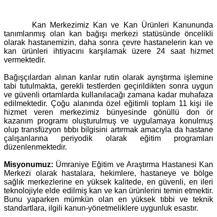
Kan Merkezimiz Kan ve Kan Ürünleri Kanununda
tanımlanmış olan kan bağışı merkezi statüsünde öncelikli
olarak hastanemizin, daha sonra çevre hastanelerin kan ve
kan ürünleri ihtiyacını karşılamak üzere 24 saat hizmet
vermektedir.
Bağışçılardan alınan kanlar rutin olarak ayrıştırma işlemine
tabi tutulmakta, gerekli testlerden geçirildikten sonra uygun
ve güvenli ortamlarda kullanılacağı zamana kadar muhafaza
edilmektedir. Çoğu alanında özel eğitimli toplam 11 kişi ile
hizmet veren merkezimiz bünyesinde gönüllü don ör
kazanım programı oluşturulmuş ve uygulamaya konulmuş
olup transfüzyon tıbbı bilgisini artırmak amacıyla da hastane
çalışanlarına periyodik olarak eğitim programları
düzenlenmektedir.
Misyonumuz:
Ümraniye Eğitim ve Araştırma Hastanesi Kan
Merkezi olarak hastalara, hekimlere, hastaneye ve bölge
sağlık merkezlerine en yüksek kalitede, en güvenli, en ileri
teknolojiyle elde edilmiş kan ve kan ürünlerini temin etmektir.
Bunu yaparken mümkün olan en yüksek tıbbi ve teknik
standartlara, ilgili kanun-yönetmeliklere uygunluk esastır.