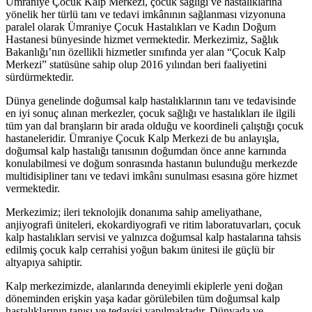
Ümraniye Çocuk Kalp Merkezi, çocuk sağlığı ve hastalıklarına
yönelik her türlü tanı ve tedavi imkânının sağlanması vizyonuna
paralel olarak Ümraniye Çocuk Hastalıkları ve Kadın Doğum
Hastanesi bünyesinde hizmet vermektedir. Merkezimiz, Sağlık
Bakanlığı’nın özellikli hizmetler sınıfında yer alan “Çocuk Kalp
Merkezi” statüsüne sahip olup 2016 yılından beri faaliyetini
sürdürmektedir.
Dünya genelinde doğumsal kalp hastalıklarının tanı ve tedavisinde
en iyi sonuç alınan merkezler, çocuk sağlığı ve hastalıkları ile ilgili
tüm yan dal branşların bir arada olduğu ve koordineli çalıştığı çocuk
hastaneleridir. Ümraniye Çocuk Kalp Merkezi de bu anlayışla,
doğumsal kalp hastalığı tanısının doğumdan önce anne karnında
konulabilmesi ve doğum sonrasında hastanın bulunduğu merkezde
multidisipliner tanı ve tedavi imkânı sunulması esasına göre hizmet
vermektedir.
Merkezimiz; ileri teknolojik donanıma sahip ameliyathane,
anjiyografi üniteleri, ekokardiyografi ve ritim laboratuvarları, çocuk
kalp hastalıkları servisi ve yalnızca doğumsal kalp hastalarına tahsis
edilmiş çocuk kalp cerrahisi yoğun bakım ünitesi ile güçlü bir
altyapıya sahiptir.
Kalp merkezimizde, alanlarında deneyimli ekiplerle yeni doğan
döneminden erişkin yaşa kadar görülebilen tüm doğumsal kalp
hastalıklarının tanısı ve tedavisi yapılmaktadır. Dünyada ve