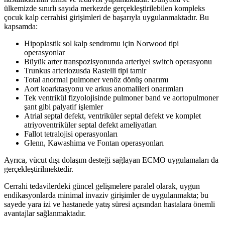
ülkemizde sınırlı sayıda merkezde gerçekleştirilebilen kompleks
çocuk kalp cerrahisi girişimleri de başarıyla uygulanmaktadır. Bu
kapsamda:
Hipoplastik sol kalp sendromu için Norwood tipi
operasyonlar
Büyük arter transpozisyonunda arteriyel switch operasyonu
Trunkus arteriozusda Rastelli tipi tamir
Total anormal pulmoner venöz dönüş onarımı
Aort koarktasyonu ve arkus anomalileri onarımları
Tek ventrikül fizyolojisinde pulmoner band ve aortopulmoner
şant gibi palyatif işlemler
Atrial septal defekt, ventriküler septal defekt ve komplet
atriyoventriküler septal defekt ameliyatları
Fallot tetralojisi operasyonları
Glenn, Kawashima ve Fontan operasyonları
Ayrıca, vücut dışı dolaşım desteği sağlayan ECMO uygulamaları da
gerçekleştirilmektedir.
Cerrahi tedavilerdeki güncel gelişmelere paralel olarak, uygun
endikasyonlarda minimal invaziv girişimler de uygulanmakta; bu
sayede yara izi ve hastanede yatış süresi açısından hastalara önemli
avantajlar sağlanmaktadır.