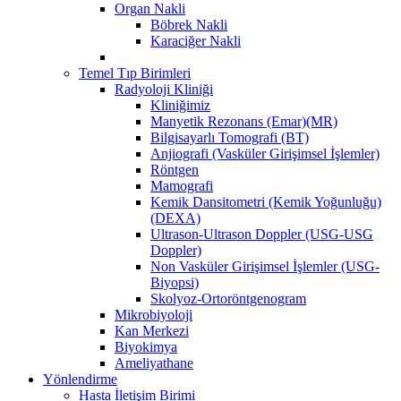
Organ Nakli
Böbrek Nakli
Karaciğer Nakli
Temel Tıp Birimleri
Radyoloji Kliniği
Kliniğimiz
Manyetik Rezonans (Emar)(MR)
Bilgisayarlı Tomografi (BT)
Anjiografi (Vasküler Girişimsel İşlemler)
Röntgen
Mamografi
Kemik Dansitometri (Kemik Yoğunluğu)
(DEXA)
Ultrason-Ultrason Doppler (USG-USG
Doppler)
Non Vasküler Girişimsel İşlemler (USG-
Biyopsi)
Skolyoz-Ortoröntgenogram
Mikrobiyoloji
Kan Merkezi
Biyokimya
Ameliyathane
Yönlendirme
Hasta İletişim Birimi