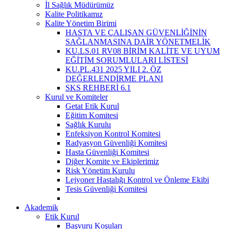
İl Sağlık Müdürümüz
Kalite Politikamız
Kalite Yönetim Birimi
HASTA VE ÇALIŞAN GÜVENLİĞİNİN
SAĞLANMASINA DAİR YÖNETMELİK
KU.LS.01 RV08 BİRİM KALİTE VE UYUM
EĞİTİM SORUMLULARI LİSTESİ
KU.PL.431 2025 YILI 2. ÖZ
DEĞERLENDİRME PLANI
SKS REHBERİ 6.1
Kurul ve Komiteler
Getat Etik Kurul
Eğitim Komitesi
Sağlık Kurulu
Enfeksiyon Kontrol Komitesi
Radyasyon Güvenliği Komitesi
Hasta Güvenliği Komitesi
Diğer Komite ve Ekiplerimiz
Risk Yönetim Kurulu
Lejyoner Hastalığı Kontrol ve Önleme Ekibi
Tesis Güvenliği Komitesi
Akademik
Etik Kurul
Başvuru Koşuları