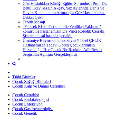
Göz Hastalıkları Kliniği Eğitim Sorumlusu Prof. Dr.
Betül İlkay Sezgin Akçay, Yaz Aylarında Deniz ve
Havuz Kullanımının Artmasıyla Göz Hastalıklarına
Dikkat Çekti
Tebrik Mesajı
"Yüksek Riskli Cerrahilerde Yenilikçi Yaklaşım"
konusu ile hastanemizin Da Vinci Robotik Cerrahi
Sistemi ulusal basında yer aldı.
Ümraniye Kaymakamımız Sayın Yüksel ÇELİK,
Hastanemizde Tedavi Gören Çocuklarımızın
Hazırladığı “Her Çocuk Bir Renktir” Adlı Resim
Sergisinin Açılışını Gerçekleştirdi
Tıbbi Birimler
Çocuk Sağlığı Birimleri
Çocuk Kalp ve Damar Cerrahisi
Çocuk Cerrahisi
Çocuk Endokrinolojisi
Çocuk Enfeksiyon
Çocuk Gastroenterolojisi
Çocuk Genetik