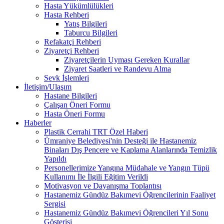
Hasta Yükümlülükleri
Hasta Rehberi
Yatış Bilgileri
Taburcu Bilgileri
Refakatçi Rehberi
Ziyaretçi Rehberi
Ziyaretçilerin Uyması Gereken Kurallar
Ziyaret Saatleri ve Randevu Alma
Sevk İşlemleri
İletişim/Ulaşım
Hastane Bilgileri
Çalışan Öneri Formu
Hasta Öneri Formu
Haberler
Plastik Cerrahi TRT Özel Haberi
Ümraniye Belediyesi'nin Desteği ile Hastanemiz
Binaları Dış Pencere ve Kaplama Alanlarında Temizlik
Yapıldı
Personellerimize Yangına Müdahale ve Yangın Tüpü
Kullanımı İle İlgili Eğitim Verildi
Motivasyon ve Dayanışma Toplantısı
Hastanemiz Gündüz Bakımevi Öğrencilerinin Faaliyet
Sergisi
Hastanemiz Gündüz Bakımevi Öğrencileri Yıl Sonu
Gösterisi