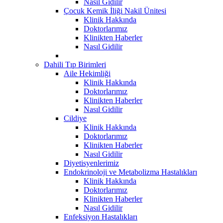
Nasıl Gidilir
Çocuk Kemik İliği Nakil Ünitesi
Klinik Hakkında
Doktorlarımız
Klinikten Haberler
Nasıl Gidilir
Dahili Tıp Birimleri
Aile Hekimliği
Klinik Hakkında
Doktorlarımız
Klinikten Haberler
Nasıl Gidilir
Cildiye
Klinik Hakkında
Doktorlarımız
Klinikten Haberler
Nasıl Gidilir
Diyetisyenlerimiz
Endokrinoloji ve Metabolizma Hastalıkları
Klinik Hakkında
Doktorlarımız
Klinikten Haberler
Nasıl Gidilir
Enfeksiyon Hastalıkları