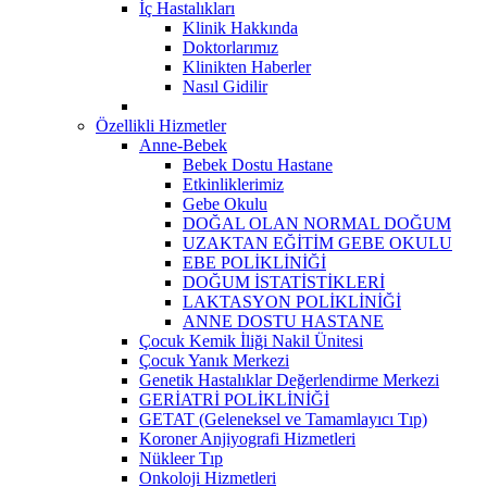
İç Hastalıkları
Klinik Hakkında
Doktorlarımız
Klinikten Haberler
Nasıl Gidilir
Özellikli Hizmetler
Anne-Bebek
Bebek Dostu Hastane
Etkinliklerimiz
Gebe Okulu
DOĞAL OLAN NORMAL DOĞUM
UZAKTAN EĞİTİM GEBE OKULU
EBE POLİKLİNİĞİ
DOĞUM İSTATİSTİKLERİ
LAKTASYON POLİKLİNİĞİ
ANNE DOSTU HASTANE
Çocuk Kemik İliği Nakil Ünitesi
Çocuk Yanık Merkezi
Genetik Hastalıklar Değerlendirme Merkezi
GERİATRİ POLİKLİNİĞİ
GETAT (Geleneksel ve Tamamlayıcı Tıp)
Koroner Anjiyografi Hizmetleri
Nükleer Tıp
Onkoloji Hizmetleri