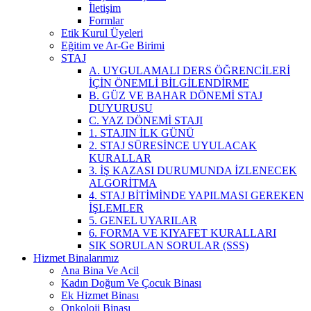
İletişim
Formlar
Etik Kurul Üyeleri
Eğitim ve Ar-Ge Birimi
STAJ
A. UYGULAMALI DERS ÖĞRENCİLERİ
İÇİN ÖNEMLİ BİLGİLENDİRME
B. GÜZ VE BAHAR DÖNEMİ STAJ
DUYURUSU
C. YAZ DÖNEMİ STAJI
1. STAJIN İLK GÜNÜ
2. STAJ SÜRESİNCE UYULACAK
KURALLAR
3. İŞ KAZASI DURUMUNDA İZLENECEK
ALGORİTMA
4. STAJ BİTİMİNDE YAPILMASI GEREKEN
İŞLEMLER
5. GENEL UYARILAR
6. FORMA VE KIYAFET KURALLARI
SIK SORULAN SORULAR (SSS)
Hizmet Binalarımız
Ana Bina Ve Acil
Kadın Doğum Ve Çocuk Binası
Ek Hizmet Binası
Onkoloji Binası