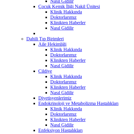
Nasıl Gidilir
Çocuk Kemik İliği Nakil Ünitesi
Klinik Hakkında
Doktorlarımız
Klinikten Haberler
Nasıl Gidilir
Dahili Tıp Birimleri
Aile Hekimliği
Klinik Hakkında
Doktorlarımız
Klinikten Haberler
Nasıl Gidilir
Cildiye
Klinik Hakkında
Doktorlarımız
Klinikten Haberler
Nasıl Gidilir
Diyetisyenlerimiz
Endokrinoloji ve Metabolizma Hastalıkları
Klinik Hakkında
Doktorlarımız
Klinikten Haberler
Nasıl Gidilir
Enfeksiyon Hastalıkları