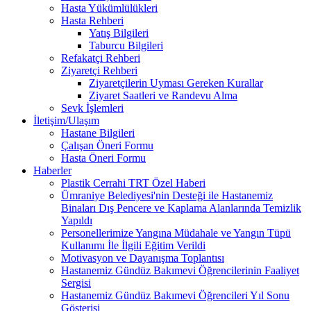
Hasta Yükümlülükleri
Hasta Rehberi
Yatış Bilgileri
Taburcu Bilgileri
Refakatçi Rehberi
Ziyaretçi Rehberi
Ziyaretçilerin Uyması Gereken Kurallar
Ziyaret Saatleri ve Randevu Alma
Sevk İşlemleri
İletişim/Ulaşım
Hastane Bilgileri
Çalışan Öneri Formu
Hasta Öneri Formu
Haberler
Plastik Cerrahi TRT Özel Haberi
Ümraniye Belediyesi'nin Desteği ile Hastanemiz
Binaları Dış Pencere ve Kaplama Alanlarında Temizlik
Yapıldı
Personellerimize Yangına Müdahale ve Yangın Tüpü
Kullanımı İle İlgili Eğitim Verildi
Motivasyon ve Dayanışma Toplantısı
Hastanemiz Gündüz Bakımevi Öğrencilerinin Faaliyet
Sergisi
Hastanemiz Gündüz Bakımevi Öğrencileri Yıl Sonu
Gösterisi