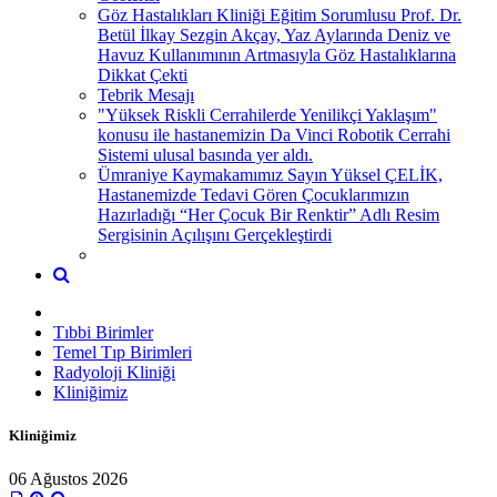
Göz Hastalıkları Kliniği Eğitim Sorumlusu Prof. Dr.
Betül İlkay Sezgin Akçay, Yaz Aylarında Deniz ve
Havuz Kullanımının Artmasıyla Göz Hastalıklarına
Dikkat Çekti
Tebrik Mesajı
"Yüksek Riskli Cerrahilerde Yenilikçi Yaklaşım"
konusu ile hastanemizin Da Vinci Robotik Cerrahi
Sistemi ulusal basında yer aldı.
Ümraniye Kaymakamımız Sayın Yüksel ÇELİK,
Hastanemizde Tedavi Gören Çocuklarımızın
Hazırladığı “Her Çocuk Bir Renktir” Adlı Resim
Sergisinin Açılışını Gerçekleştirdi
Tıbbi Birimler
Temel Tıp Birimleri
Radyoloji Kliniği
Kliniğimiz
Kliniğimiz
06 Ağustos 2026