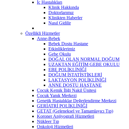
İç Hastalıkları
Klinik Hakkında
Doktorlarımız
Klinikten Haberler
Nasıl Gidilir
Özellikli Hizmetler
Anne-Bebek
Bebek Dostu Hastane
Etkinliklerimiz
Gebe Okulu
DOĞAL OLAN NORMAL DOĞUM
UZAKTAN EĞİTİM GEBE OKULU
EBE POLİKLİNİĞİ
DOĞUM İSTATİSTİKLERİ
LAKTASYON POLİKLİNİĞİ
ANNE DOSTU HASTANE
Çocuk Kemik İliği Nakil Ünitesi
Çocuk Yanık Merkezi
Genetik Hastalıklar Değerlendirme Merkezi
GERİATRİ POLİKLİNİĞİ
GETAT (Geleneksel ve Tamamlayıcı Tıp)
Koroner Anjiyografi Hizmetleri
Nükleer Tıp
Onkoloji Hizmetleri