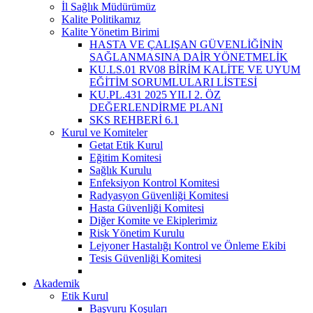
İl Sağlık Müdürümüz
Kalite Politikamız
Kalite Yönetim Birimi
HASTA VE ÇALIŞAN GÜVENLİĞİNİN
SAĞLANMASINA DAİR YÖNETMELİK
KU.LS.01 RV08 BİRİM KALİTE VE UYUM
EĞİTİM SORUMLULARI LİSTESİ
KU.PL.431 2025 YILI 2. ÖZ
DEĞERLENDİRME PLANI
SKS REHBERİ 6.1
Kurul ve Komiteler
Getat Etik Kurul
Eğitim Komitesi
Sağlık Kurulu
Enfeksiyon Kontrol Komitesi
Radyasyon Güvenliği Komitesi
Hasta Güvenliği Komitesi
Diğer Komite ve Ekiplerimiz
Risk Yönetim Kurulu
Lejyoner Hastalığı Kontrol ve Önleme Ekibi
Tesis Güvenliği Komitesi
Akademik
Etik Kurul
Başvuru Koşuları