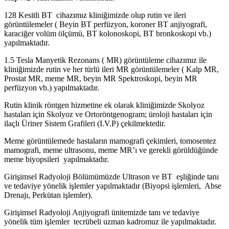
128 Kesitli BT cihazımız kliniğimizde olup rutin ve ileri
görüntülemeler ( Beyin BT perfüzyon, koroner BT anjiyografi,
karaciğer volüm ölçümü, BT kolonoskopi, BT bronkoskopi vb.)
yapılmaktadır.
1.5 Tesla Manyetik Rezonans ( MR) görüntüleme cihazımız ile
kliniğimizde rutin ve her türlü ileri MR görüntülemeler ( Kalp MR,
Prostat MR, meme MR, beyin MR Spektroskopi, beyin MR
perfüzyon vb.) yapılmaktadır.
Rutin klinik röntgen hizmetine ek olarak kliniğimizde Skolyoz
hastaları için Skolyoz ve Ortoröntgenogram; üroloji hastaları için
ilaçlı Üriner Sistem Grafileri (I.V.P) çekilmektedir.
Meme görüntülemede hastaların mamografi çekimleri, tomosentez
mamografi, meme ultrasonu, meme MR’ı ve gerekli görüldüğünde
meme biyopsileri yapılmaktadır.
Girişimsel Radyoloji Bölümümüzde Ultrason ve BT eşliğinde tanı
ve tedaviye yönelik işlemler yapılmaktadır (Biyopsi işlemleri, Abse
Drenajı, Perkütan işlemler).
Girişimsel Radyoloji Anjiyografi ünitemizde tanı ve tedaviye
yönelik tüm işlemler tecrübeli uzman kadromuz ile yapılmaktadır.