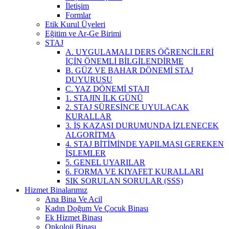
İletişim
Formlar
Etik Kurul Üyeleri
Eğitim ve Ar-Ge Birimi
STAJ
A. UYGULAMALI DERS ÖĞRENCİLERİ
İÇİN ÖNEMLİ BİLGİLENDİRME
B. GÜZ VE BAHAR DÖNEMİ STAJ
DUYURUSU
C. YAZ DÖNEMİ STAJI
1. STAJIN İLK GÜNÜ
2. STAJ SÜRESİNCE UYULACAK
KURALLAR
3. İŞ KAZASI DURUMUNDA İZLENECEK
ALGORİTMA
4. STAJ BİTİMİNDE YAPILMASI GEREKEN
İŞLEMLER
5. GENEL UYARILAR
6. FORMA VE KIYAFET KURALLARI
SIK SORULAN SORULAR (SSS)
Hizmet Binalarımız
Ana Bina Ve Acil
Kadın Doğum Ve Çocuk Binası
Ek Hizmet Binası
Onkoloji Binası