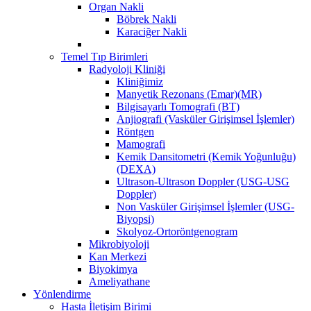
Organ Nakli
Böbrek Nakli
Karaciğer Nakli
Temel Tıp Birimleri
Radyoloji Kliniği
Kliniğimiz
Manyetik Rezonans (Emar)(MR)
Bilgisayarlı Tomografi (BT)
Anjiografi (Vasküler Girişimsel İşlemler)
Röntgen
Mamografi
Kemik Dansitometri (Kemik Yoğunluğu)
(DEXA)
Ultrason-Ultrason Doppler (USG-USG
Doppler)
Non Vasküler Girişimsel İşlemler (USG-
Biyopsi)
Skolyoz-Ortoröntgenogram
Mikrobiyoloji
Kan Merkezi
Biyokimya
Ameliyathane
Yönlendirme
Hasta İletişim Birimi