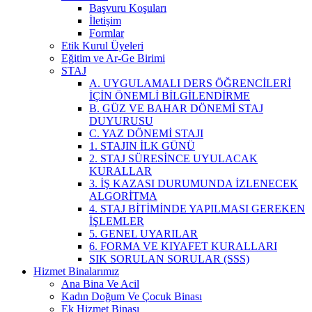
Başvuru Koşuları
İletişim
Formlar
Etik Kurul Üyeleri
Eğitim ve Ar-Ge Birimi
STAJ
A. UYGULAMALI DERS ÖĞRENCİLERİ
İÇİN ÖNEMLİ BİLGİLENDİRME
B. GÜZ VE BAHAR DÖNEMİ STAJ
DUYURUSU
C. YAZ DÖNEMİ STAJI
1. STAJIN İLK GÜNÜ
2. STAJ SÜRESİNCE UYULACAK
KURALLAR
3. İŞ KAZASI DURUMUNDA İZLENECEK
ALGORİTMA
4. STAJ BİTİMİNDE YAPILMASI GEREKEN
İŞLEMLER
5. GENEL UYARILAR
6. FORMA VE KIYAFET KURALLARI
SIK SORULAN SORULAR (SSS)
Hizmet Binalarımız
Ana Bina Ve Acil
Kadın Doğum Ve Çocuk Binası
Ek Hizmet Binası