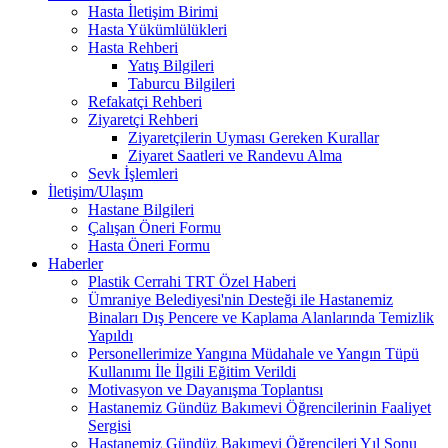
Hasta İletişim Birimi
Hasta Yükümlülükleri
Hasta Rehberi
Yatış Bilgileri
Taburcu Bilgileri
Refakatçi Rehberi
Ziyaretçi Rehberi
Ziyaretçilerin Uyması Gereken Kurallar
Ziyaret Saatleri ve Randevu Alma
Sevk İşlemleri
İletişim/Ulaşım
Hastane Bilgileri
Çalışan Öneri Formu
Hasta Öneri Formu
Haberler
Plastik Cerrahi TRT Özel Haberi
Ümraniye Belediyesi'nin Desteği ile Hastanemiz
Binaları Dış Pencere ve Kaplama Alanlarında Temizlik
Yapıldı
Personellerimize Yangına Müdahale ve Yangın Tüpü
Kullanımı İle İlgili Eğitim Verildi
Motivasyon ve Dayanışma Toplantısı
Hastanemiz Gündüz Bakımevi Öğrencilerinin Faaliyet
Sergisi
Hastanemiz Gündüz Bakımevi Öğrencileri Yıl Sonu