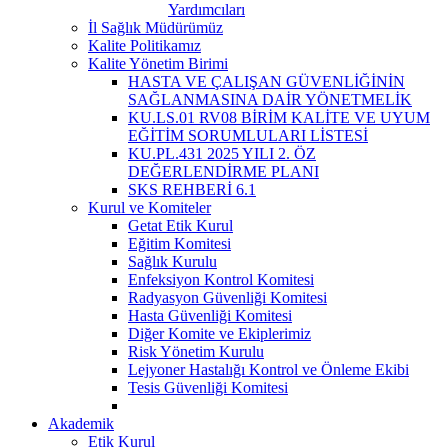
Yardımcıları
İl Sağlık Müdürümüz
Kalite Politikamız
Kalite Yönetim Birimi
HASTA VE ÇALIŞAN GÜVENLİĞİNİN
SAĞLANMASINA DAİR YÖNETMELİK
KU.LS.01 RV08 BİRİM KALİTE VE UYUM
EĞİTİM SORUMLULARI LİSTESİ
KU.PL.431 2025 YILI 2. ÖZ
DEĞERLENDİRME PLANI
SKS REHBERİ 6.1
Kurul ve Komiteler
Getat Etik Kurul
Eğitim Komitesi
Sağlık Kurulu
Enfeksiyon Kontrol Komitesi
Radyasyon Güvenliği Komitesi
Hasta Güvenliği Komitesi
Diğer Komite ve Ekiplerimiz
Risk Yönetim Kurulu
Lejyoner Hastalığı Kontrol ve Önleme Ekibi
Tesis Güvenliği Komitesi
Akademik
Etik Kurul