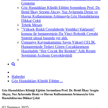
Gösterisi
Göz Hastalıkları Kliniği Eğitim Sorumlusu Prof. Dr.
Betül İlkay Sezgin Akçay, Yaz Aylarında Deniz ve
Havuz Kullanımının Artmasıyla Göz Hastalıklarına
Dikkat Çekti
Tebrik Mesajı
"Yüksek Riskli Cerrahilerde Yenilikçi Yaklaşım"
konusu ile hastanemizin Da Vinci Robotik Cerrahi
Sistemi ulusal basında yer aldı.
Ümraniye Kaymakamımız Sayın Yüksel ÇELİK,
Hastanemizde Tedavi Gören Çocuklarımızın
Hazırladığı “Her Çocuk Bir Renktir” Adlı Resim
Sergisinin Açılışını Gerçekleştirdi
Haberler
Göz Hastalıkları Kliniği Eğitim ...
Göz Hastalıkları Kliniği Eğitim Sorumlusu Prof. Dr. Betül İlkay Sezgin
Akçay, Yaz Aylarında Deniz ve Havuz Kullanımının Artmasıyla Göz
Hastalıklarına Dikkat Çekti
02 Temmuz 2025