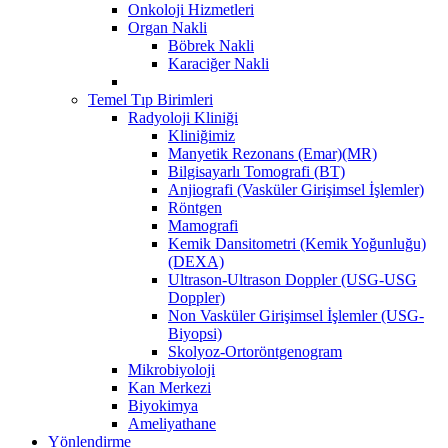
Onkoloji Hizmetleri
Organ Nakli
Böbrek Nakli
Karaciğer Nakli
Temel Tıp Birimleri
Radyoloji Kliniği
Kliniğimiz
Manyetik Rezonans (Emar)(MR)
Bilgisayarlı Tomografi (BT)
Anjiografi (Vasküler Girişimsel İşlemler)
Röntgen
Mamografi
Kemik Dansitometri (Kemik Yoğunluğu)
(DEXA)
Ultrason-Ultrason Doppler (USG-USG
Doppler)
Non Vasküler Girişimsel İşlemler (USG-
Biyopsi)
Skolyoz-Ortoröntgenogram
Mikrobiyoloji
Kan Merkezi
Biyokimya
Ameliyathane
Yönlendirme