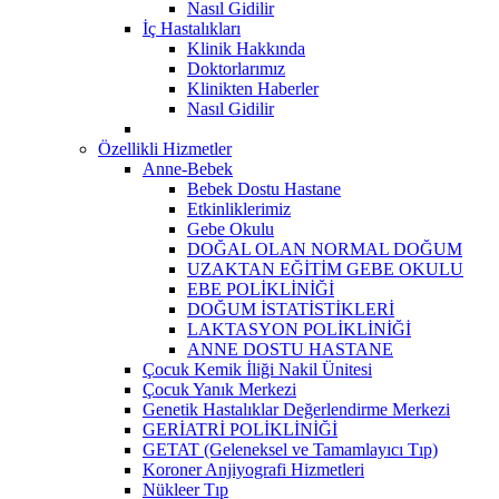
Nasıl Gidilir
İç Hastalıkları
Klinik Hakkında
Doktorlarımız
Klinikten Haberler
Nasıl Gidilir
Özellikli Hizmetler
Anne-Bebek
Bebek Dostu Hastane
Etkinliklerimiz
Gebe Okulu
DOĞAL OLAN NORMAL DOĞUM
UZAKTAN EĞİTİM GEBE OKULU
EBE POLİKLİNİĞİ
DOĞUM İSTATİSTİKLERİ
LAKTASYON POLİKLİNİĞİ
ANNE DOSTU HASTANE
Çocuk Kemik İliği Nakil Ünitesi
Çocuk Yanık Merkezi
Genetik Hastalıklar Değerlendirme Merkezi
GERİATRİ POLİKLİNİĞİ
GETAT (Geleneksel ve Tamamlayıcı Tıp)
Koroner Anjiyografi Hizmetleri
Nükleer Tıp