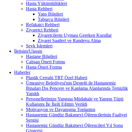
Hasta Yükümlülükleri
Hasta Rehberi
Yatış Bilgileri
Taburcu Bilgileri
Refakatçi Rehberi
Ziyaretçi Rehberi
Ziyaretçilerin Uyması Gereken Kurallar
Ziyaret Saatleri ve Randevu Alma
Sevk İşlemleri
İletişim/Ulaşım
Hastane Bilgileri
Çalışan Öneri Formu
Hasta Öneri Formu
Haberler
Plastik Cerrahi TRT Özel Haberi
Ümraniye Belediyesi'nin Desteği ile Hastanemiz
Binaları Dış Pencere ve Kaplama Alanlarında Temizlik
Yapıldı
Personellerimize Yangına Müdahale ve Yangın Tüpü
Kullanımı İle İlgili Eğitim Verildi
Motivasyon ve Dayanışma Toplantısı
Hastanemiz Gündüz Bakımevi Öğrencilerinin Faaliyet
Sergisi
Hastanemiz Gündüz Bakımevi Öğrencileri Yıl Sonu
Gösterisi