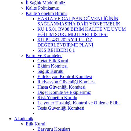
İl Sağlık Müdürümüz
Kalite Politikamız
Kalite Yönetim Birimi
HASTA VE ÇALIŞAN GÜVENLİĞİNİN
SAĞLANMASINA DAİR YÖNETMELİK
KU.LS.01 RV08 BİRİM KALİTE VE UYUM
EĞİTİM SORUMLULARI LİSTESİ
KU.PL.431 2025 YILI 2. ÖZ
DEĞERLENDİRME PLANI
SKS REHBERİ 6.1
Kurul ve Komiteler
Getat Etik Kurul
Eğitim Komitesi
Sağlık Kurulu
Enfeksiyon Kontrol Komitesi
Radyasyon Güvenliği Komitesi
Hasta Güvenliği Komitesi
Diğer Komite ve Ekiplerimiz
Risk Yönetim Kurulu
Lejyoner Hastalığı Kontrol ve Önleme Ekibi
Tesis Güvenliği Komitesi
Akademik
Etik Kurul
Başvuru Koşuları