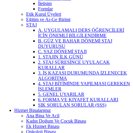
İletişim
Formlar
Etik Kurul Üyeleri
Eğitim ve Ar-Ge Birimi
STAJ
A. UYGULAMALI DERS ÖĞRENCİLERİ
İÇİN ÖNEMLİ BİLGİLENDİRME
B. GÜZ VE BAHAR DÖNEMİ STAJ
DUYURUSU
C. YAZ DÖNEMİ STAJI
1. STAJIN İLK GÜNÜ
2. STAJ SÜRESİNCE UYULACAK
KURALLAR
3. İŞ KAZASI DURUMUNDA İZLENECEK
ALGORİTMA
4. STAJ BİTİMİNDE YAPILMASI GEREKEN
İŞLEMLER
5. GENEL UYARILAR
6. FORMA VE KIYAFET KURALLARI
SIK SORULAN SORULAR (SSS)
Hizmet Binalarımız
Ana Bina Ve Acil
Kadın Doğum Ve Çocuk Binası
Ek Hizmet Binası
Onkoloji Binası