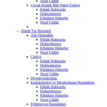
Nasıl Gidilir
Çocuk Kemik İliği Nakil Ünitesi
Klinik Hakkında
Doktorlarımız
Klinikten Haberler
Nasıl Gidilir
Dahili Tıp Birimleri
Aile Hekimliği
Klinik Hakkında
Doktorlarımız
Klinikten Haberler
Nasıl Gidilir
Cildiye
Klinik Hakkında
Doktorlarımız
Klinikten Haberler
Nasıl Gidilir
Diyetisyenlerimiz
Endokrinoloji ve Metabolizma Hastalıkları
Klinik Hakkında
Doktorlarımız
Klinikten Haberler
Nasıl Gidilir
Enfeksiyon Hastalıkları