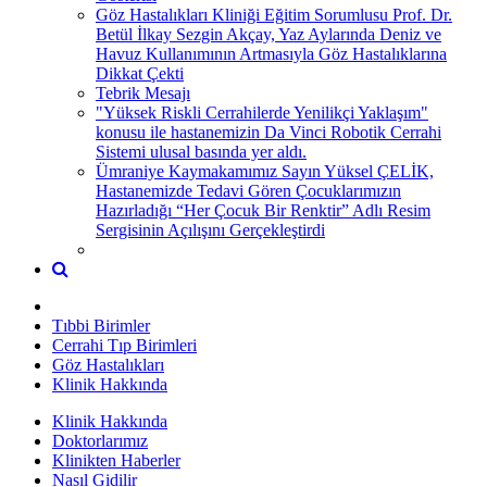
Göz Hastalıkları Kliniği Eğitim Sorumlusu Prof. Dr.
Betül İlkay Sezgin Akçay, Yaz Aylarında Deniz ve
Havuz Kullanımının Artmasıyla Göz Hastalıklarına
Dikkat Çekti
Tebrik Mesajı
"Yüksek Riskli Cerrahilerde Yenilikçi Yaklaşım"
konusu ile hastanemizin Da Vinci Robotik Cerrahi
Sistemi ulusal basında yer aldı.
Ümraniye Kaymakamımız Sayın Yüksel ÇELİK,
Hastanemizde Tedavi Gören Çocuklarımızın
Hazırladığı “Her Çocuk Bir Renktir” Adlı Resim
Sergisinin Açılışını Gerçekleştirdi
Tıbbi Birimler
Cerrahi Tıp Birimleri
Göz Hastalıkları
Klinik Hakkında
Klinik Hakkında
Doktorlarımız
Klinikten Haberler
Nasıl Gidilir