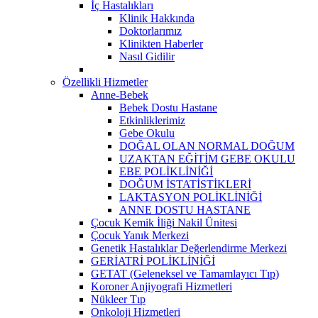
İç Hastalıkları
Klinik Hakkında
Doktorlarımız
Klinikten Haberler
Nasıl Gidilir
Özellikli Hizmetler
Anne-Bebek
Bebek Dostu Hastane
Etkinliklerimiz
Gebe Okulu
DOĞAL OLAN NORMAL DOĞUM
UZAKTAN EĞİTİM GEBE OKULU
EBE POLİKLİNİĞİ
DOĞUM İSTATİSTİKLERİ
LAKTASYON POLİKLİNİĞİ
ANNE DOSTU HASTANE
Çocuk Kemik İliği Nakil Ünitesi
Çocuk Yanık Merkezi
Genetik Hastalıklar Değerlendirme Merkezi
GERİATRİ POLİKLİNİĞİ
GETAT (Geleneksel ve Tamamlayıcı Tıp)
Koroner Anjiyografi Hizmetleri
Nükleer Tıp
Onkoloji Hizmetleri