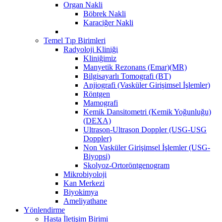
Organ Nakli
Böbrek Nakli
Karaciğer Nakli
Temel Tıp Birimleri
Radyoloji Kliniği
Kliniğimiz
Manyetik Rezonans (Emar)(MR)
Bilgisayarlı Tomografi (BT)
Anjiografi (Vasküler Girişimsel İşlemler)
Röntgen
Mamografi
Kemik Dansitometri (Kemik Yoğunluğu)
(DEXA)
Ultrason-Ultrason Doppler (USG-USG
Doppler)
Non Vasküler Girişimsel İşlemler (USG-
Biyopsi)
Skolyoz-Ortoröntgenogram
Mikrobiyoloji
Kan Merkezi
Biyokimya
Ameliyathane
Yönlendirme
Hasta İletişim Birimi