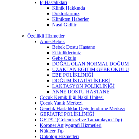
İç Hastalıkları
Klinik Hakkında
Doktorlarımız
Klinikten Haberler
Nasıl Gidilir
Özellikli Hizmetler
Anne-Bebek
Bebek Dostu Hastane
Etkinliklerimiz
Gebe Okulu
DOĞAL OLAN NORMAL DOĞUM
UZAKTAN EĞİTİM GEBE OKULU
EBE POLİKLİNİĞİ
DOĞUM İSTATİSTİKLERİ
LAKTASYON POLİKLİNİĞİ
ANNE DOSTU HASTANE
Çocuk Kemik İliği Nakil Ünitesi
Çocuk Yanık Merkezi
Genetik Hastalıklar Değerlendirme Merkezi
GERİATRİ POLİKLİNİĞİ
GETAT (Geleneksel ve Tamamlayıcı Tıp)
Koroner Anjiyografi Hizmetleri
Nükleer Tıp
Onkoloji Hizmetleri