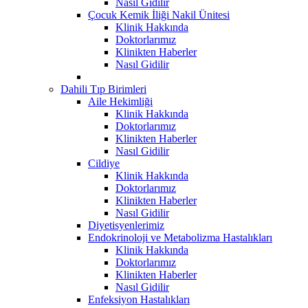
Nasıl Gidilir
Çocuk Kemik İliği Nakil Ünitesi
Klinik Hakkında
Doktorlarımız
Klinikten Haberler
Nasıl Gidilir
Dahili Tıp Birimleri
Aile Hekimliği
Klinik Hakkında
Doktorlarımız
Klinikten Haberler
Nasıl Gidilir
Cildiye
Klinik Hakkında
Doktorlarımız
Klinikten Haberler
Nasıl Gidilir
Diyetisyenlerimiz
Endokrinoloji ve Metabolizma Hastalıkları
Klinik Hakkında
Doktorlarımız
Klinikten Haberler
Nasıl Gidilir
Enfeksiyon Hastalıkları