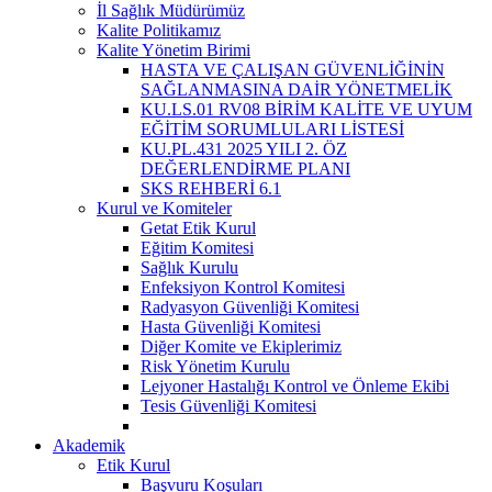
İl Sağlık Müdürümüz
Kalite Politikamız
Kalite Yönetim Birimi
HASTA VE ÇALIŞAN GÜVENLİĞİNİN
SAĞLANMASINA DAİR YÖNETMELİK
KU.LS.01 RV08 BİRİM KALİTE VE UYUM
EĞİTİM SORUMLULARI LİSTESİ
KU.PL.431 2025 YILI 2. ÖZ
DEĞERLENDİRME PLANI
SKS REHBERİ 6.1
Kurul ve Komiteler
Getat Etik Kurul
Eğitim Komitesi
Sağlık Kurulu
Enfeksiyon Kontrol Komitesi
Radyasyon Güvenliği Komitesi
Hasta Güvenliği Komitesi
Diğer Komite ve Ekiplerimiz
Risk Yönetim Kurulu
Lejyoner Hastalığı Kontrol ve Önleme Ekibi
Tesis Güvenliği Komitesi
Akademik
Etik Kurul
Başvuru Koşuları