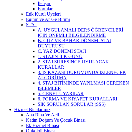
İletişim
Formlar
Etik Kurul Üyeleri
Eğitim ve Ar-Ge Birimi
STAJ
A. UYGULAMALI DERS ÖĞRENCİLERİ
İÇİN ÖNEMLİ BİLGİLENDİRME
B. GÜZ VE BAHAR DÖNEMİ STAJ
DUYURUSU
C. YAZ DÖNEMİ STAJI
1. STAJIN İLK GÜNÜ
2. STAJ SÜRESİNCE UYULACAK
KURALLAR
3. İŞ KAZASI DURUMUNDA İZLENECEK
ALGORİTMA
4. STAJ BİTİMİNDE YAPILMASI GEREKEN
İŞLEMLER
5. GENEL UYARILAR
6. FORMA VE KIYAFET KURALLARI
SIK SORULAN SORULAR (SSS)
Hizmet Binalarımız
Ana Bina Ve Acil
Kadın Doğum Ve Çocuk Binası
Ek Hizmet Binası
Onkoloji Binası