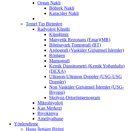
Organ Nakli
Böbrek Nakli
Karaciğer Nakli
Temel Tıp Birimleri
Radyoloji Kliniği
Kliniğimiz
Manyetik Rezonans (Emar)(MR)
Bilgisayarlı Tomografi (BT)
Anjiografi (Vasküler Girişimsel İşlemler)
Röntgen
Mamografi
Kemik Dansitometri (Kemik Yoğunluğu)
(DEXA)
Ultrason-Ultrason Doppler (USG-USG
Doppler)
Non Vasküler Girişimsel İşlemler (USG-
Biyopsi)
Skolyoz-Ortoröntgenogram
Mikrobiyoloji
Kan Merkezi
Biyokimya
Ameliyathane
Yönlendirme
Hasta İletişim Birimi