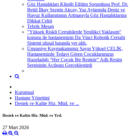
Göz Hastalıkları Kliniği Eğitim Sorumlusu Prof. Dr.
Betül İlkay Sezgin Akçay, Yaz Aylarında Deniz ve
Havuz Kullanımının Artmasıyla Göz Hastalıklarına
Dikkat Çekti
Tebrik Mesajı
"Yüksek Riskli Cerrahilerde Yenilikçi Yaklaşım"
konusu ile hastanemizin Da Vinci Robotik Cerrahi
Sistemi ulusal basında yer aldı.
Ümraniye Kaymakamımız Sayın Yüksel ÇELİK,
Hastanemizde Tedavi Gören Çocuklarımızın
Hazırladığı “Her Çocuk Bir Renktir” Adlı Resim
Sergisinin Açılışını Gerçekleştirdi
Kurumsal
Hastane Yönetimi
Destek ve Kalite Hiz. Müd. ve ...
Destek ve Kalite Hiz. Müd. ve Yrd.
27 Mart 2026