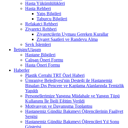
Hasta Yükümlülükleri
Hasta Rehberi
Yatış Bilgileri
Taburcu Bilgileri
Refakatçi Rehberi
Ziyaretçi Rehberi
Ziyaretçilerin Uyması Gereken Kurallar
Ziyaret Saatleri ve Randevu Alma
Sevk İşlemleri
İletişim/Ulaşım
Hastane Bilgileri
Çalışan Öneri Formu
Hasta Öneri Formu
Haberler
Plastik Cerrahi TRT Özel Haberi
Ümraniye Belediyesi'nin Desteği ile Hastanemiz
Binaları Dış Pencere ve Kaplama Alanlarında Temizlik
Yapıldı
Personellerimize Yangına Müdahale ve Yangın Tüpü
Kullanımı İle İlgili Eğitim Verildi
Motivasyon ve Dayanışma Toplantısı
Hastanemiz Gündüz Bakımevi Öğrencilerinin Faaliyet
Sergisi
Hastanemiz Gündüz Bakımevi Öğrencileri Yıl Sonu
Gösterisi