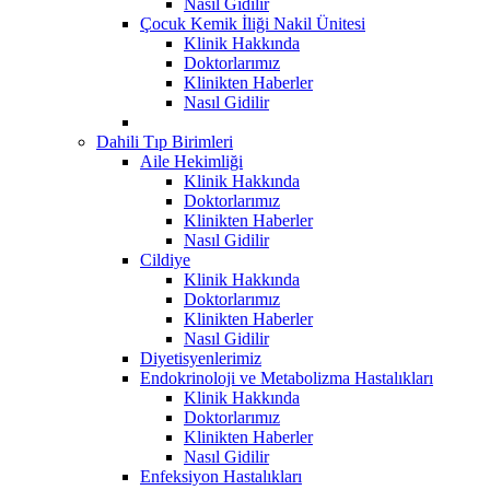
Nasıl Gidilir
Çocuk Kemik İliği Nakil Ünitesi
Klinik Hakkında
Doktorlarımız
Klinikten Haberler
Nasıl Gidilir
Dahili Tıp Birimleri
Aile Hekimliği
Klinik Hakkında
Doktorlarımız
Klinikten Haberler
Nasıl Gidilir
Cildiye
Klinik Hakkında
Doktorlarımız
Klinikten Haberler
Nasıl Gidilir
Diyetisyenlerimiz
Endokrinoloji ve Metabolizma Hastalıkları
Klinik Hakkında
Doktorlarımız
Klinikten Haberler
Nasıl Gidilir
Enfeksiyon Hastalıkları