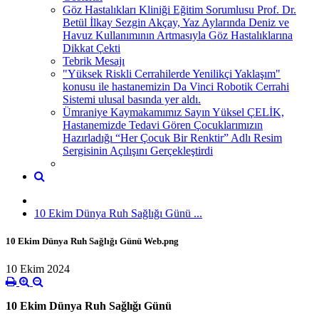
Göz Hastalıkları Kliniği Eğitim Sorumlusu Prof. Dr.
Betül İlkay Sezgin Akçay, Yaz Aylarında Deniz ve
Havuz Kullanımının Artmasıyla Göz Hastalıklarına
Dikkat Çekti
Tebrik Mesajı
"Yüksek Riskli Cerrahilerde Yenilikçi Yaklaşım"
konusu ile hastanemizin Da Vinci Robotik Cerrahi
Sistemi ulusal basında yer aldı.
Ümraniye Kaymakamımız Sayın Yüksel ÇELİK,
Hastanemizde Tedavi Gören Çocuklarımızın
Hazırladığı “Her Çocuk Bir Renktir” Adlı Resim
Sergisinin Açılışını Gerçekleştirdi
10 Ekim Dünya Ruh Sağlığı Günü ...
10 Ekim Dünya Ruh Sağlığı Günü Web.png
10 Ekim 2024
10 Ekim Dünya Ruh Sağlığı Günü