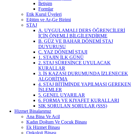
İletişim
Formlar
Etik Kurul Üyeleri
Eğitim ve Ar-Ge Birimi
STAJ
A. UYGULAMALI DERS ÖĞRENCİLERİ
İÇİN ÖNEMLİ BİLGİLENDİRME
B. GÜZ VE BAHAR DÖNEMİ STAJ
DUYURUSU
C. YAZ DÖNEMİ STAJI
1. STAJIN İLK GÜNÜ
2. STAJ SÜRESİNCE UYULACAK
KURALLAR
3. İŞ KAZASI DURUMUNDA İZLENECEK
ALGORİTMA
4. STAJ BİTİMİNDE YAPILMASI GEREKEN
İŞLEMLER
5. GENEL UYARILAR
6. FORMA VE KIYAFET KURALLARI
SIK SORULAN SORULAR (SSS)
Hizmet Binalarımız
Ana Bina Ve Acil
Kadın Doğum Ve Çocuk Binası
Ek Hizmet Binası
Onkoloji Binası