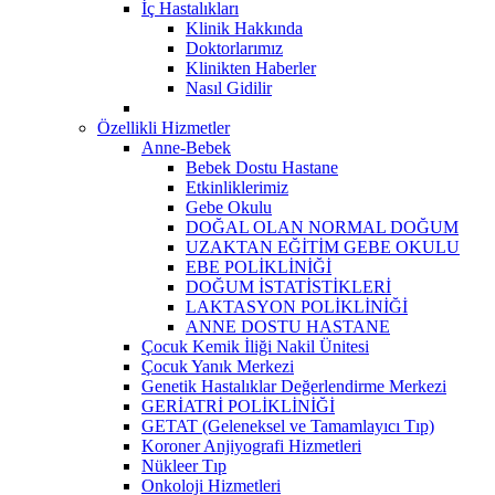
İç Hastalıkları
Klinik Hakkında
Doktorlarımız
Klinikten Haberler
Nasıl Gidilir
Özellikli Hizmetler
Anne-Bebek
Bebek Dostu Hastane
Etkinliklerimiz
Gebe Okulu
DOĞAL OLAN NORMAL DOĞUM
UZAKTAN EĞİTİM GEBE OKULU
EBE POLİKLİNİĞİ
DOĞUM İSTATİSTİKLERİ
LAKTASYON POLİKLİNİĞİ
ANNE DOSTU HASTANE
Çocuk Kemik İliği Nakil Ünitesi
Çocuk Yanık Merkezi
Genetik Hastalıklar Değerlendirme Merkezi
GERİATRİ POLİKLİNİĞİ
GETAT (Geleneksel ve Tamamlayıcı Tıp)
Koroner Anjiyografi Hizmetleri
Nükleer Tıp
Onkoloji Hizmetleri