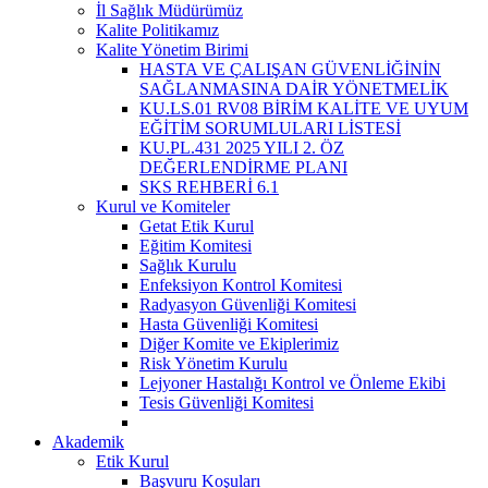
İl Sağlık Müdürümüz
Kalite Politikamız
Kalite Yönetim Birimi
HASTA VE ÇALIŞAN GÜVENLİĞİNİN
SAĞLANMASINA DAİR YÖNETMELİK
KU.LS.01 RV08 BİRİM KALİTE VE UYUM
EĞİTİM SORUMLULARI LİSTESİ
KU.PL.431 2025 YILI 2. ÖZ
DEĞERLENDİRME PLANI
SKS REHBERİ 6.1
Kurul ve Komiteler
Getat Etik Kurul
Eğitim Komitesi
Sağlık Kurulu
Enfeksiyon Kontrol Komitesi
Radyasyon Güvenliği Komitesi
Hasta Güvenliği Komitesi
Diğer Komite ve Ekiplerimiz
Risk Yönetim Kurulu
Lejyoner Hastalığı Kontrol ve Önleme Ekibi
Tesis Güvenliği Komitesi
Akademik
Etik Kurul
Başvuru Koşuları