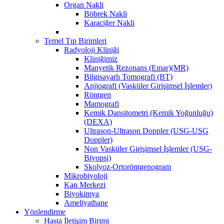
Organ Nakli
Böbrek Nakli
Karaciğer Nakli
Temel Tıp Birimleri
Radyoloji Kliniği
Kliniğimiz
Manyetik Rezonans (Emar)(MR)
Bilgisayarlı Tomografi (BT)
Anjiografi (Vasküler Girişimsel İşlemler)
Röntgen
Mamografi
Kemik Dansitometri (Kemik Yoğunluğu)
(DEXA)
Ultrason-Ultrason Doppler (USG-USG
Doppler)
Non Vasküler Girişimsel İşlemler (USG-
Biyopsi)
Skolyoz-Ortoröntgenogram
Mikrobiyoloji
Kan Merkezi
Biyokimya
Ameliyathane
Yönlendirme
Hasta İletişim Birimi