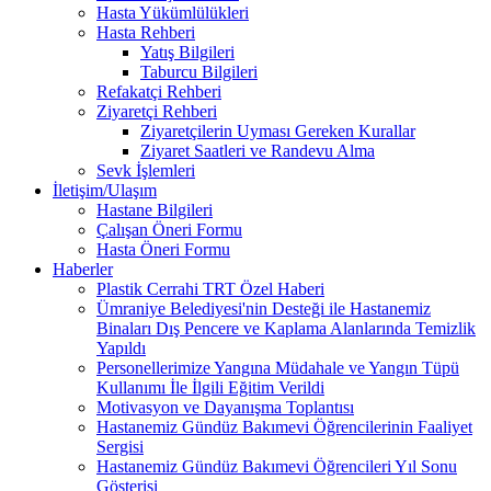
Hasta Yükümlülükleri
Hasta Rehberi
Yatış Bilgileri
Taburcu Bilgileri
Refakatçi Rehberi
Ziyaretçi Rehberi
Ziyaretçilerin Uyması Gereken Kurallar
Ziyaret Saatleri ve Randevu Alma
Sevk İşlemleri
İletişim/Ulaşım
Hastane Bilgileri
Çalışan Öneri Formu
Hasta Öneri Formu
Haberler
Plastik Cerrahi TRT Özel Haberi
Ümraniye Belediyesi'nin Desteği ile Hastanemiz
Binaları Dış Pencere ve Kaplama Alanlarında Temizlik
Yapıldı
Personellerimize Yangına Müdahale ve Yangın Tüpü
Kullanımı İle İlgili Eğitim Verildi
Motivasyon ve Dayanışma Toplantısı
Hastanemiz Gündüz Bakımevi Öğrencilerinin Faaliyet
Sergisi
Hastanemiz Gündüz Bakımevi Öğrencileri Yıl Sonu
Gösterisi